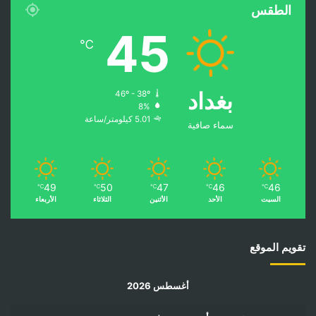
الطقس
45
℃
بغداد
46º - 38º
8%
5.01 كيلومتر/ساعة
سماء صافية
49
50
47
46
46
℃
℃
℃
℃
℃
السبت
الأحد
الأثنين
الثلاثاء
الأربعاء
تقويم الموقع
أغسطس 2026