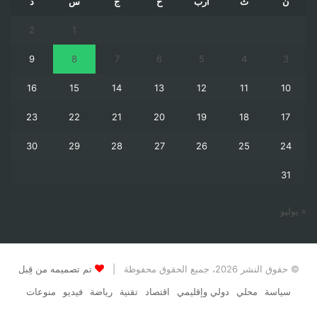
ن
ث
أرب
خ
ج
س
د
2
1
9
8
7
6
5
4
3
16
15
14
13
12
11
10
23
22
21
20
19
18
17
30
29
28
27
26
25
24
31
« يوليو
© حقوق النشر 2026، جميع الحقوق محفوظة |
تم تصميمه من قِبل
سياسة
محلي
دولي وإقليمي
اقتصاد
تقنية
رياضة
فيديو
منوعات