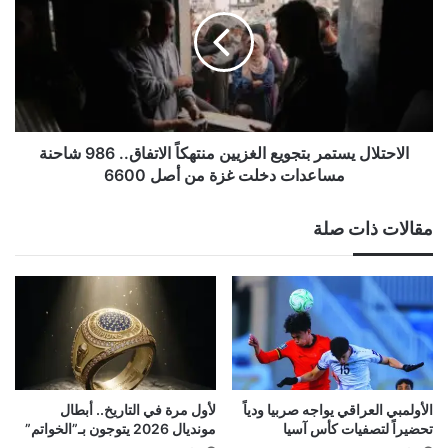
بتجويع
الغزيين
منتهكاً
الاتفاق..
986
شاحنة
مساعدات
دخلت
الاحتلال يستمر بتجويع الغزيين منتهكاً الاتفاق.. 986 شاحنة
غزة
مساعدات دخلت غزة من أصل 6600
من
أصل
مقالات ذات صلة
6600
الأولمبي العراقي يواجه صربيا ودياً
لأول مرة في التاريخ.. أبطال
تحضيراً لتصفيات كأس آسيا
مونديال 2026 يتوجون بـ”الخواتم”