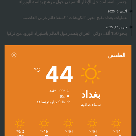
جعفر : انقسام داخل الإطار التنسيقي حول مرشح رئاسة الوزراء
أكتوبر 6, 2025
عمليات بغداد تفتح معبر “الكبيشات” كمنفذ دائم غربي العاصمة
فبراير 17, 2025
بنحو 150 ألف دولار.. العراق يتصدر دول العالم باستيراد الورود من تركيا
الطقس
44
℃
بغداد
44º - 39º
9%
9.16 كيلومتر/ساعة
سماء صافية
50
48
46
46
44
℃
℃
℃
℃
℃