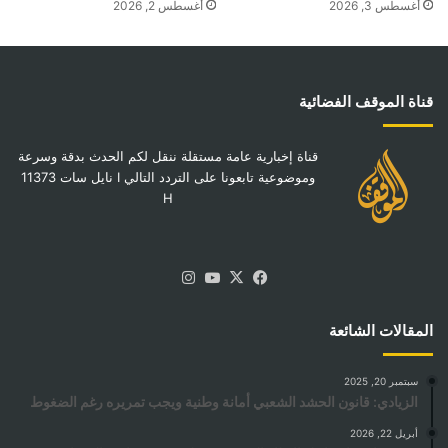
أغسطس 3, 2026
أغسطس 2, 2026
قناة الموقف الفضائية
قناة إخبارية عامة مستقلة ننقل لكم الحدث بدقة وسرعة
وموضوعية تابعونا على التردد التالي I نايل سات 11373
H
‫X
فيسبوك
‫YouTube
انستقرام
المقالات الشائعة
سبتمبر 20, 2025
الزيادي: قانون الحشد الشعبي أمانة وطنية ويجب تمريره رغم الضغوط
أبريل 22, 2026