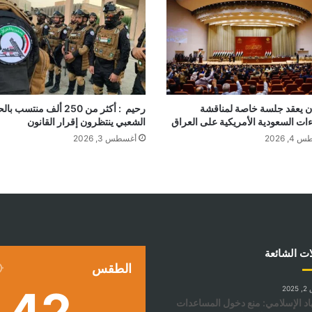
ان يعقد جلسة خاصة لمناقشة
رحيم : أكثر من 250 ألف منتسب 
ءات السعودية الأمريكية على العراق
الشعبي ينتظرون إقرار القانون
, 2026
أغسطس 3, 2026
ات الشائعة
الطقس
42
202
اد الإسلامي: منع دخول المساعدات