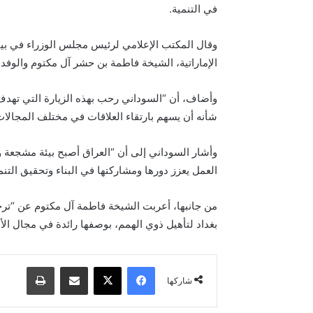
في التنمية.
وقال المكتب الإعلامي لرئيس مجلس الوزراء في بي
الإماراتية، الشيخة فاطمة بن حشر آل مكتوم والوفد ا
وأضاف، أن “السوداني رحب بهذه الزيارة التي تهدف إ
شأنه أن يسهم بارتقاء العلاقات في مختلف المجالات
وأشار السوداني إلى أن “العراق أصبح بيئة مشجعة و
العمل يعزز دورها ومشاركتها في البناء وتحقيق التنمي
من جانبها، أعربت الشيخة فاطمة آل مكتوم عن “ترحيب
بغداد لتأهيل ذوي الهمم، بوصفها رائدة في مجال ال
فيسبوك
‫X
مشاركة عبر البريد
طباعة
شاركها