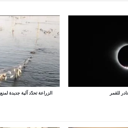
ل فتح ملفات الفساد الكبرى
الزراعة
تحدّد
آلية
جديدة
لمنع
صيد
الأسماك
وفق
تقسيم
زمني
للمحافظات
ادر للقمر
الزراعة تحدّد آلية جديدة ل