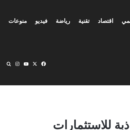
يمي
اقتصاد
تقنية
رياضة
فيديو
منوعات
‫X
فيسبوك
‫YouTube
انستقرام
بحث
بة للاستثمارات