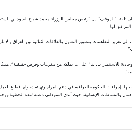
ان تلقته “الموقف”، إن “رئيس مجلس الوزراء محمد شياع السوداني، استق
لمرافق لها”.
لى تعزيز التفاهمات وتطوير التعاون والعلاقات الثنائية بين العراق والإم
”
جاذبة للاستثمارات، بناءً على ما يملكه من مقومات وفرص حقيقية”، مبينًا
ة”.
ها بإجراءات الحكومة العراقية في دعم المرأة وتهيئة دخولها قطاع العمل
أعمال والنشاطات الإنسانية، حيث أبدى السوداني دعمه لهذه الخطوة ووجه 