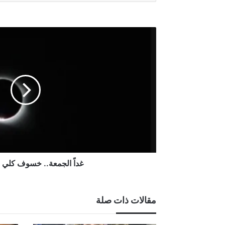
أغسطس 5, 2026
القانونية النيابية: ضغوط سياسية تعرق
غداً
الجمعة..
خسوف
كلي
نادر
للقمر
غداً الجمعة.. خسوف كلي ن
مقالات ذات صلة