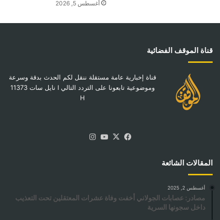
أغسطس 5, 2026
قناة الموقف الفضائية
قناة إخبارية عامة مستقلة ننقل لكم الحدث بدقة وسرعة
وموضوعية تابعونا على التردد التالي I نايل سات 11373
H
‫X
فيسبوك
‫YouTube
انستقرام
المقالات الشائعة
أغسطس 2, 2025
مصادر: عصابات الجولاني أخفت وفاة عشرات المعتقلين تحت التعذيب
داخل سجونها السرية