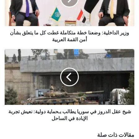
غطت
كل
ما
يتعلق
بشأن
وزير الداخلية: وضعنا خطة متكاملة غطت كل ما يتعلق بشأن
أمن
أمن القمة العربية
القمة
العربية
شيخ
عقل
الدروز
في
سوريا
يطالب
بـحماية
دولية:
نعيش
تجربة
شيخ عقل الدروز في سوريا يطالب بـحماية دولية: نعيش تجربة
الإبادة
الإبادة في الساحل
في
الساحل
مقالات ذات صلة