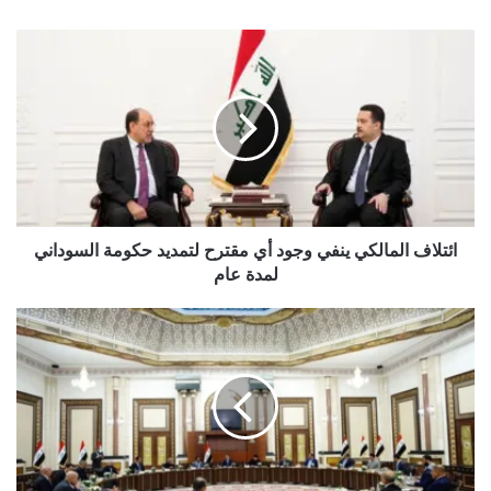
ائتلاف
المالكي
ينفي
وجود
أي
مقترح
لتمديد
حكومة
السوداني
لمدة
ائتلاف المالكي ينفي وجود أي مقترح لتمديد حكومة السوداني
عام
لمدة عام
نيجرفان
بارزاني
في
بغداد
لفك
عقدة
رئاسة
الجمهورية