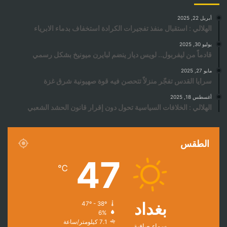
أبريل 22, 2025
الهلالي : استقبال منفذ تفجيرات الكرادة استخفاف بدماء الابرياء
يوليو 30, 2025
قادماً من ليفربول.. لويس دياز ينضم لبايرن ميونيخ بشكل رسمي
مايو 27, 2025
سرايا القدس تفجّر منزلاً تتحصن فيه قوة صهيونية شرق غزة
أغسطس 18, 2025
الهلالي : الخلافات السياسية تحول دون إقرار قانون الحشد الشعبي
الطقس
47
℃
بغداد
47º - 38º
6%
7.1 كيلومتر/ساعة
سماء صافية