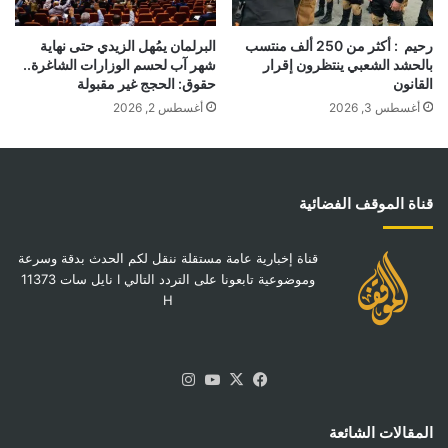
رحيم : أكثر من 250 ألف منتسب
البرلمان يمُهل الزيدي حتى نهاية
بالحشد الشعبي ينتظرون إقرار
شهر آب لحسم الوزارات الشاغرة..
القانون
حقوق: الحجج غير مقبولة
أغسطس 3, 2026
أغسطس 2, 2026
قناة الموقف الفضائية
قناة إخبارية عامة مستقلة ننقل لكم الحدث بدقة وسرعة
وموضوعية تابعونا على التردد التالي I نايل سات 11373
H
‫X
فيسبوك
‫YouTube
انستقرام
المقالات الشائعة