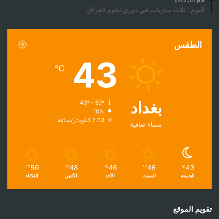
اليوم.. ثلاث مباريات في دوري نجوم العراق
الطقس
43
℃
بغداد
43º - 39º
10%
7.63 كيلومتر/ساعة
سماء صافية
50
48
46
46
43
℃
℃
℃
℃
℃
الجمعة
السبت
الأحد
الأثنين
الثلاثاء
تقويم الموقع