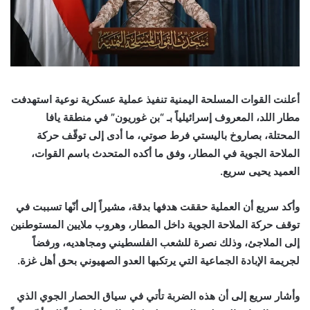
أعلنت القوات المسلحة اليمنية تنفيذ عملية عسكرية نوعية استهدفت
مطار اللد، المعروف إسرائيلياً بـ “بن غوريون” في منطقة يافا
المحتلة، بصاروخ باليستي فرط صوتي، ما أدى إلى توقّف حركة
الملاحة الجوية في المطار، وفق ما أكده المتحدث باسم القوات،
العميد يحيى سريع
.
وأكد سريع أن العملية حققت هدفها بدقة، مشيراً إلى أنّها تسببت في
توقف حركة الملاحة الجوية داخل المطار، وهروب ملايين المستوطنين
إلى الملاجئ، وذلك نصرة للشعب الفلسطيني ومجاهديه، ورفضاً
لجريمة الإبادة الجماعية التي يرتكبها العدو الصهيوني بحق أهل غزة.
وأشار سريع إلى أن هذه الضربة تأتي في سياق الحصار الجوي الذي