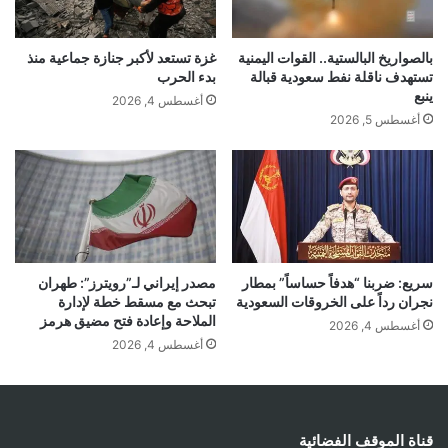
بالصواريخ البالستية.. القوات اليمنية
غزة تستعد لأكبر جنازة جماعية منذ
تستهدف ناقلة نفط سعودية قبالة
بدء الحرب
ينبع
أغسطس 4, 2026
أغسطس 5, 2026
سريع: ضربنا “هدفاً حساساً” بمطار
مصدر إيراني لـ”رويترز”: طهران
نجران رداً على الخروقات السعودية
تبحث مع مسقط خطة لإدارة
الملاحة وإعادة فتح مضيق هرمز
أغسطس 4, 2026
أغسطس 4, 2026
قناة الموقف الفضائية