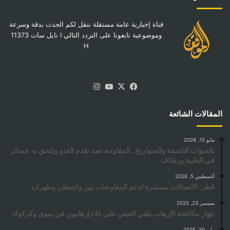
قناة إخبارية عامة مستقلة ننقل لكم الحدث بدقة وسرعة
وموضوعية تابعونا على التردد التالي I نايل سات 11373
H
‫X
فيسبوك
‫YouTube
انستقرام
المقالات الشائعة
مايو 15, 2026
بالعبوات الناسفة والصواريخ.. المقاومة تصد تقدم العدو وتلحق به خسائر
في الطيبة ورشاف
أغسطس 5, 2026
قطر: الاتصالات مستمرة لدعم المفاوضات بين واشنطن وطهران
سبتمبر 23, 2025
جهاز مكافحة الإرهاب يلقي القبض على (4) إرهابيين في نينوى وكركوك
مايو 20, 2025