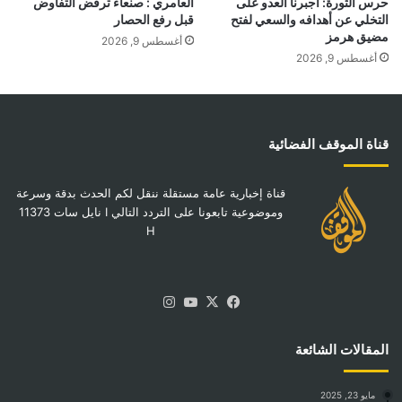
حرس الثورة: أجبرنا العدو على
العامري : صنعاء ترفض التفاوض
التخلي عن أهدافه والسعي لفتح
قبل رفع الحصار
مضيق هرمز
أغسطس 9, 2026
أغسطس 9, 2026
قناة الموقف الفضائية
قناة إخبارية عامة مستقلة ننقل لكم الحدث بدقة وسرعة
وموضوعية تابعونا على التردد التالي I نايل سات 11373
H
‫X
فيسبوك
‫YouTube
انستقرام
المقالات الشائعة
مايو 23, 2025