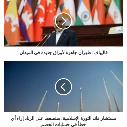
طهران
جاهزة
لأوراق
جديدة
في
الميدان
قاليباف: طهران جاهزة لأوراق جديدة في الميدان
مستشار
قائد
الثورة
الإسلامية:
سنضغط
على
الزناد
إزاء
أي
خطأ
مستشار قائد الثورة الإسلامية: سنضغط على الزناد إزاء أي
في
خطأ في حسابات الخصم