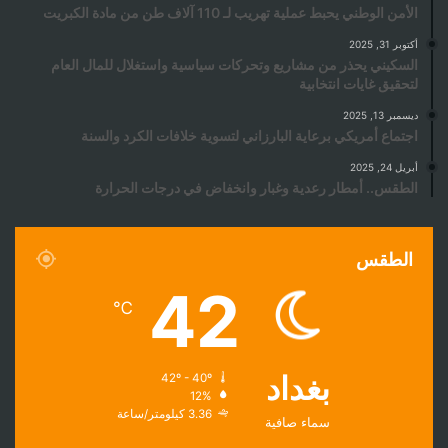
الأمن الوطني يحبط عملية تهريب لـ 110 آلاف طن من مادة الكبريت
أكتوبر 31, 2025
السكيني يحذر من مشاريع وتحركات سياسية واستغلال للمال العام
لتحقيق غايات انتخابية
ديسمبر 13, 2025
اجتماع أمريكي برعاية البارزاني لتسوية خلافات الكرد والسنة
أبريل 24, 2025
الطقس.. أمطار رعدية وغبار وانخفاض في درجات الحرارة
الطقس
42
℃
بغداد
42º - 40º
12%
3.36 كيلومتر/ساعة
سماء صافية