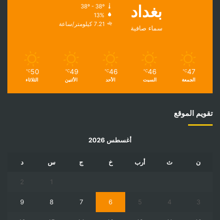
بغداد
38º - 38º
13%
7.21 كيلومتر/ساعة
سماء صافية
50
49
46
46
47
℃
℃
℃
℃
℃
الجمعة
السبت
الأحد
الأثنين
الثلاثاء
تقويم الموقع
أغسطس 2026
ن
ث
أرب
خ
ج
س
د
2
1
9
8
7
6
5
4
3