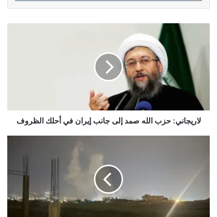
لاريجاني:
حزب
الله
صمد
إلى
جانب
إيران
في
أحلك
الظروف
لاريجاني: حزب الله صمد إلى جانب إيران في أحلك الظروف
كوبا
تدين
استخدام
الكيان
الصهيوني
للفوسفور
الأبيض
في