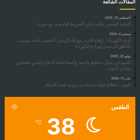
المقالات الشائعة
أغسطس 19, 2025
الحشد الشعبي يتأهب على الشريط الحدودي مع سوريا
سبتمبر 4, 2024
أزمة الكهرباء… إيقاع القرار مع اياد الزيدي | الضيف: احمد موسى –
الناطق الرسمي لوزارة الكهرباء
يوليو 22, 2025
السوداني يحيل محافظ واسط وأعضاء لجنة الدفاع المدني للتحقيق
بحادث الكوت
يناير 13, 2026
اليوم.. انطلاق جولة جديدة من دوري نجوم العراق
الطقس
38
℃