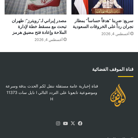
سريع: ضربنا “هدفاً حساساً” بمطار
مصدر إيراني لـ”رويترز”: طهران
نجران رداً على الخروقات السعودية
تبحث مع مسقط خطة لإدارة
الملاحة وإعادة فتح مضيق هرمز
أغسطس 4, 2026
أغسطس 4, 2026
قناة الموقف الفضائية
قناة إخبارية عامة مستقلة ننقل لكم الحدث بدقة وسرعة
وموضوعية تابعونا على التردد التالي I نايل سات 11373
H
‫X
فيسبوك
‫YouTube
انستقرام