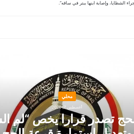
ء الشظايا، وإصابة ابنها ببتر في ساقه”.
أقرأ التالي
محلي
أغسطس 7, 2026
لحج تصدر قرارا يخص “لم ا
وتعديل استمارة قرعة الحج