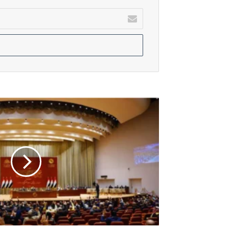
أدخل
بريدك
أغسطس 6, 2026
الإلكتروني
العراق يرفع الجاهزية الأمنية والقتالية 
أغسطس 6, 2026
الحشد الشعبي يتخذ إجراءات امنية في 
الموسوي
يحدد
خارطة
طريق
للخروج
من
الانسداد
السياسي