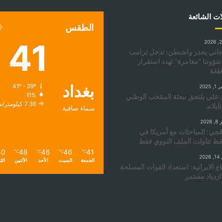
ات الشائعة
الطقس
41
℃
جاني يحذر واشنطن: تدخل ترامب
ؤوننا “مغامرة” تهدد استقرار
طقة
بغداد
41º - 39º
2025
11%
 علي يلتحق ببعثة المنتخب الوطني
7.38 كيلومتر/ساعة
ايلاند
سماء صافية
202
جي: المباحثات مع أمريكا في
 تناولت الملف النووي فقط
50
48
46
46
41
℃
℃
℃
℃
20
الجمعة
السبت
الأحد
الأثنين
الث
اع الايرانية: استعداد القوات المسلحة
زدياد مستمر