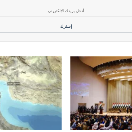
للقوات العسكرية بتوجيه من القائد العام
منفذ طريبيل الحدودي مع الأردن
إيران:
لن
نسمح
بتصدير
النفط
عبر
مضيق
هرمز
لصالح
أمريكا
وحلفائها