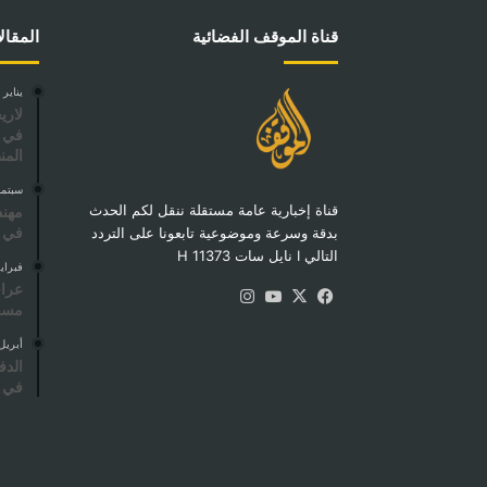
قناة الموقف الفضائية
المقال
يناير 2, 2026
لاري
في ش
المن
سبتمبر 1, 
قناة إخبارية عامة مستقلة ننقل لكم الحدث
مهند
في ت
بدقة وسرعة وموضوعية تابعونا على التردد
التالي I نايل سات 11373 H
فبراير 8, 6
عراق
‫X
فيسبوك
‫YouTube
انستقرام
مسقط
أبريل 14, 26
الدف
في ا