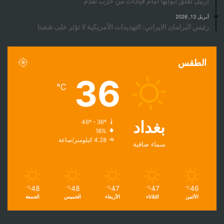
أربيل تغلق أبوابها أمام قيادات من حزب تقدم
أبريل 13, 2026
رئيس البرلمان الايراني: التهديدات الأمريكية لا تؤثر على شعبنا
الطقس
36
℃
بغداد
46º - 36º
18%
4.28 كيلومتر/ساعة
سماء صافية
48
48
47
47
46
℃
℃
℃
℃
℃
الأثنين
الثلاثاء
الأربعاء
الخميس
الجمعة