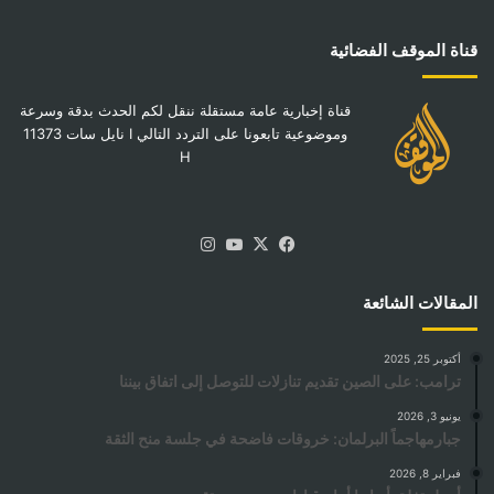
قناة الموقف الفضائية
قناة إخبارية عامة مستقلة ننقل لكم الحدث بدقة وسرعة
وموضوعية تابعونا على التردد التالي I نايل سات 11373
H
‫X
فيسبوك
‫YouTube
انستقرام
المقالات الشائعة
أكتوبر 25, 2025
ترامب: على الصين تقديم تنازلات للتوصل إلى اتفاق بيننا
يونيو 3, 2026
جبارمهاجماً البرلمان: خروقات فاضحة في جلسة منح الثقة
فبراير 8, 2026