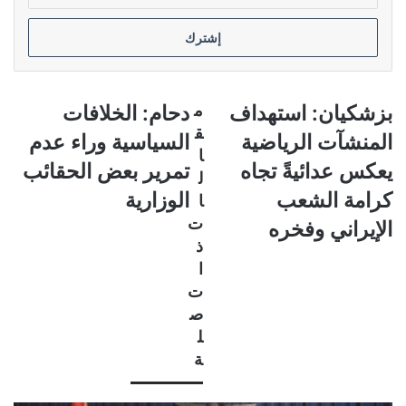
الإلكتروني
بزشكيان:
دحام:
بزشكيان: استهداف
م
دحام: الخلافات
استهداف
الخلافات
ق
المنشآت الرياضية
السياسية وراء عدم
المنشآت
السياسية
ا
الرياضية
وراء
يعكس عدائيةً تجاه
تمرير بعض الحقائب
ل
يعكس
عدم
كرامة الشعب
الوزارية
ا
عدائيةً
تمرير
تجاه
ت
بعض
الإيراني وفخره
كرامة
الحقائب
ذ
الشعب
الوزارية
ا
الإيراني
ت
وفخره
ص
ل
ة