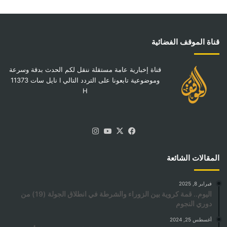
قناة الموقف الفضائية
قناة إخبارية عامة مستقلة ننقل لكم الحدث بدقة وسرعة
وموضوعية تابعونا على التردد التالي I نايل سات 11373
H
‫X
فيسبوك
‫YouTube
انستقرام
المقالات الشائعة
فبراير 8, 2025
اليوم.. قمة كروية بين الزوراء والشرطة في انطلاق الجولة (19) من
دوري النجوم
أغسطس 25, 2024