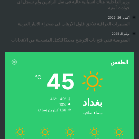
وزير الداخلية: هناك انسيابية عالية في نقل الزائرين ولم نسجل أي
حوادث أمنية
أكتوبر 26, 2025
المسيرات العراقية تلاحق فلول الارهاب في صحراء الانبار الغربية
يوليو 5, 2025
المفوضية تنفي فتح باب الترشح مجددًا للكتل المنسحبة من الانتخابات
الطقس
45
℃
بغداد
46º - 40º
10%
1.66 كيلومتر/ساعة
سماء صافية