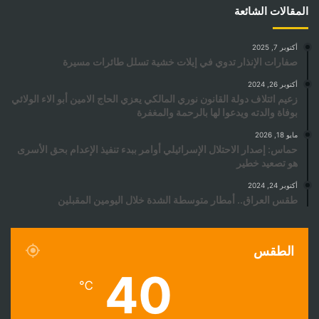
المقالات الشائعة
أكتوبر 7, 2025
صفارات الإنذار تدوي في إيلات خشية تسلل طائرات مسيرة
أكتوبر 26, 2024
زعيم ائتلاف دولة القانون نوري المالكي يعزي الحاج الامين أبو الاء الولائي
بوفاة والدته ويدعوا لها بالرحمة والمغفرة
مايو 18, 2026
حماس: إصدار الاحتلال الإسرائيلي أوامر ببدء تنفيذ الإعدام بحق الأسرى
هو تصعيد خطير
أكتوبر 24, 2024
طقس العراق.. أمطار متوسطة الشدة خلال اليومين المقبلين
الطقس
40
℃