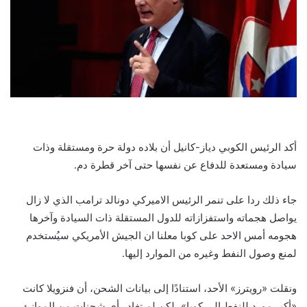
أكد الرئيس الكوبي دياز-كانيل أن بلاده دولة حرة ومستقلة وذات
سيادة ومستعدة للدفاع عن نفسها حتى آخر قطرة دم.
جاء ذلك ردا على تنمر الرئيس الاميركي دونالد ترامب الذي لا زال
يواصل هجماته واستفزازاته للدول المستقلة ذات السيادة وآخرها
هجومه أمس الاحد على كوبا معلنا ان الجيش الأمريكي سيُستخدم
لمنع وصول النفط وغيره من الموارد إليها.
ونقلت «رويترز» الأحد، استنادًا إلى بيانات الشحن، أن فنزويلا كانت
«أكبر مورد للنفط إلى كوبا»، لكن لم تغادر أي شحنات من الموانئ