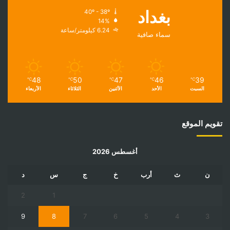
بغداد
40º - 38º
14%
6.24 كيلومتر/ساعة
سماء صافية
48
50
47
46
39
℃
℃
℃
℃
℃
السبت
الأحد
الأثنين
الثلاثاء
الأربعاء
تقويم الموقع
أغسطس 2026
ن
ث
أرب
خ
ج
س
د
2
1
9
8
7
6
5
4
3