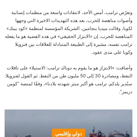
وتعرّض ترامب، أمس الأحد، لانتقادات واسعة من منظمات إنسانية
وأصوات مناهضة للحرب، بعد هذه التهديدات الاخيرة التي وجهها
لكوبا، وقالت ميديا بنجامين، الشريكة المؤسسة لمنظمة «كود بينك»
المناهضة للحرب، إن «الابتزاز الحقيقي» في هذه القضية هو ما يفعله
ترامب نفسه، مشيرة إلى الطبيعة المتبادلة للعلاقات بين فنزويلا
وكوبا على مدى عقود.
وأضافت: «الابتزاز هو ما يقوم به دونالد ترامب: الاستيلاء على ناقلات
النفط، ومصادرة 30 إلى 50 مليون طن من النفط. ثم القول لفنزويلا:
سنُدير بلدكم. ترامب هو أكبر مبتز شهدته بلادنا»، وفقًا لمنصة “كومن
دريمز”.
دولي وإقليمي