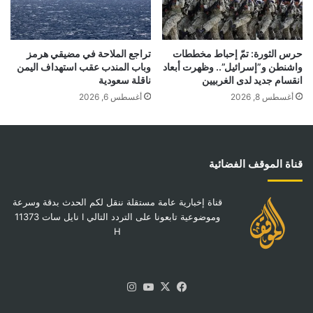
حرس الثورة: تمّ إحباط مخططات
تراجع الملاحة في مضيقي هرمز
واشنطن و”إسرائيل”.. وظهرت أبعاد
وباب المندب عقب استهداف اليمن
انقسام جديد لدى الغربيين
ناقلة سعودية
أغسطس 8, 2026
أغسطس 6, 2026
قناة الموقف الفضائية
قناة إخبارية عامة مستقلة ننقل لكم الحدث بدقة وسرعة
وموضوعية تابعونا على التردد التالي I نايل سات 11373
H
‫X
فيسبوك
‫YouTube
انستقرام