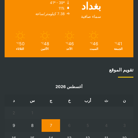
بغداد
41º - 39º
11%
7.38 كيلومتر/ساعة
سماء صافية
50
48
46
46
41
℃
℃
℃
℃
℃
الجمعة
السبت
الأحد
الأثنين
الثلاثاء
تقويم الموقع
أغسطس 2026
ن
ث
أرب
خ
ج
س
د
2
1
9
8
7
6
5
4
3