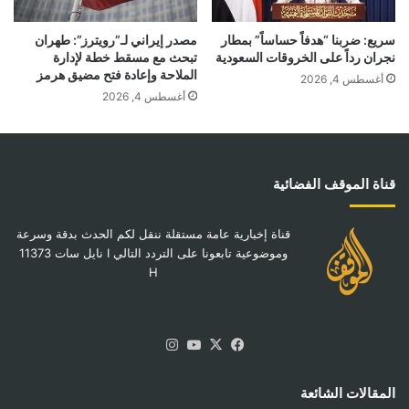
سريع: ضربنا “هدفاً حساساً” بمطار
مصدر إيراني لـ”رويترز”: طهران
نجران رداً على الخروقات السعودية
تبحث مع مسقط خطة لإدارة
الملاحة وإعادة فتح مضيق هرمز
أغسطس 4, 2026
أغسطس 4, 2026
قناة الموقف الفضائية
قناة إخبارية عامة مستقلة ننقل لكم الحدث بدقة وسرعة
وموضوعية تابعونا على التردد التالي I نايل سات 11373
H
‫X
فيسبوك
‫YouTube
انستقرام
المقالات الشائعة