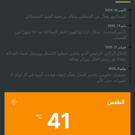
أكتوبر 10, 2024
المندلاوي يحذّر من المساس بمقام مرجعية السيد السيستاني
مايو 13, 2025
الامم المتحدة : سكان غزة يواجهون خطر المجاعة بعد 19 شهرا من
القصف
فبراير 11, 2025
الحاج الولائي: الرئيس الذي يخشى سطوة الشمال ويستغل فضاء العدالة
ببغداد هو رئيس اختل ميزان عدالته
يوليو 8, 2025
مسؤول حكومي يحسم الجدل بشأن إعفاء قيادات أمنية في كركوك: لا
تغييرات حتى الآن
الطقس
41
℃