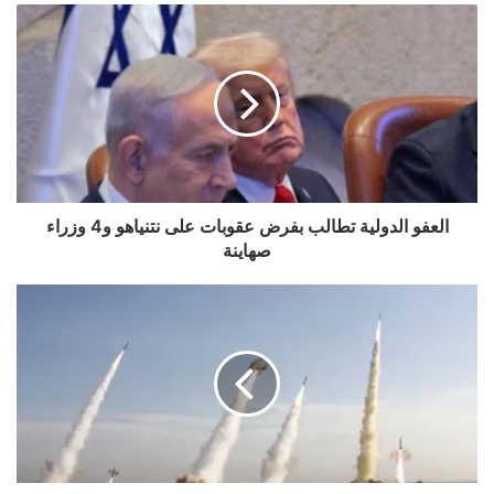
العفو
الدولية
تطالب
بفرض
عقوبات
على
نتنياهو
و4
وزراء
صهاينة
العفو الدولية تطالب بفرض عقوبات على نتنياهو و4 وزراء
صهاينة
مصدر
عسكري
ايراني
:
طهران
استهدفت
طائرات
ومقاتلات
أميركية