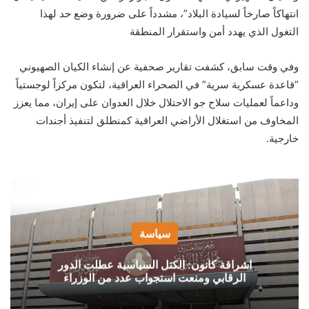
انتهاكاً صارخاً لسيادة البلاد”، مشدداً على ضرورة وضع حد لهذا
التغول الذي يهدد أمن واستقرار المنطقة
وفي وقت سابق، كشفت تقارير صحفية عن إنشاء الكيان الصهيوني
“قاعدة عسكرية سرية” في الصحراء العراقية، لتكون مركزاً لوجستياً
وداعماً لعمليات سلاح جو الاحتلال خلال العدوان على إيران، مما يعزز
المخاوف من استغلال الأراضي العراقية كمنطلق لتنفيذ أجندات
خارجية.
سياسة
اشراقة كانون: الكتل السياسية عطلت الدور
الرقابي ومنعت استجواب عدد من الوزراء