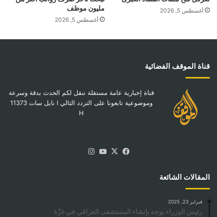
مليون موظف
أغسطس 5, 2026
أغسطس 5, 2026
قناة الموقف الفضائية
قناة إخبارية عامة مستقلة ننقل لكم الحدث بدقة وسرعة
وموضوعية تابعونا على التردد التالي I نايل سات 11373
H
‫X
فيسبوك
‫YouTube
انستقرام
المقالات الشائعة
فبراير 23, 2025
رئيس الوزراء يوجه بإنشاء المستشفى العراقي في غزّة