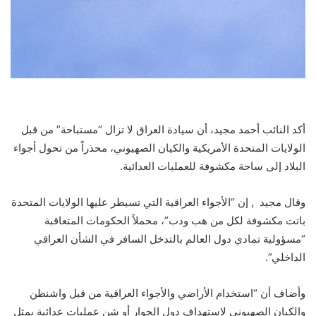
أكد النائب أحمد مجيد، أن سيادة العراق لا تزال “مستباحة” من قبل
الولايات المتحدة الأمريكية والكيان الصهيوني، محذراً من تحول أجواء
البلاد إلى ساحة مكشوفة للعمليات العدائية.
وقال مجيد , إن “الأجواء العراقية التي تسيطر عليها الولايات المتحدة
باتت مكشوفة لكل من هب ودب”، محملاً الحكومات المتعاقبة
“مسؤولية تمادي دول العالم بالتدخل السافر في الشأن العراقي
الداخلي”.
وأضاف أن “استخدام الأراضي والأجواء العراقية من قبل واشنطن
والكيان الصهيوني لاستهداف دول الجوار أو شن عمليات عدائية يمثل