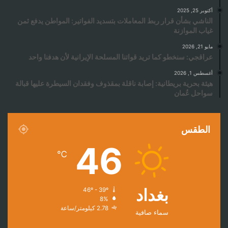
أكتوبر 25, 2025
الناشي بشأن قرار ربط المعاملات بتسديد الفواتير: المواطن يدفع ثمن
غياب الموازنة
مايو 21, 2026
عراقجي: سنخطو كما تريد قواتنا المسلحة الإيرانية لأن هدفنا واحد
أغسطس 1, 2026
هيئة بحرية بريطانية: إصابة ناقلة بمقذوف وفقدان السيطرة عليها قبالة
سواحل عُمان
الطقس
46
℃
بغداد
46º - 39º
8%
2.78 كيلومتر/ساعة
سماء صافية