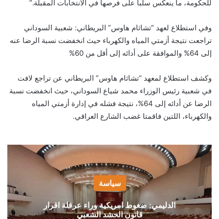
للحكومة، ما ينعكس سلباً على فرصها في الانتخابات المقبلة.”
وفي استطلاع لعهد “تشاثام هاوس” البريطاني: شعبية السوداني
تراجعت نتيجة أزمتي المياه والكهرباء حيث انخفضت نسبة الرضا عنه
إلى 64% والموافقة على أدائه إلى أقل من 60%
وكشف استطلاع لمعهد “تشاثام هاوس” البريطاني عن تراجع لافت
في شعبية رئيس الوزراء محمد شياع السوداني، حيث انخفضت نسبة
الرضا عن أدائه إلى 64%، نتيجة فشله في إدارة أزمتي المياه
والكهرباء، اللتين فاقمتا غضب الشارع العراقي.
سياسة
الدليمي: ضغوط امريكية وراء عرقلة اقرار
قانون الحشد الشعبي