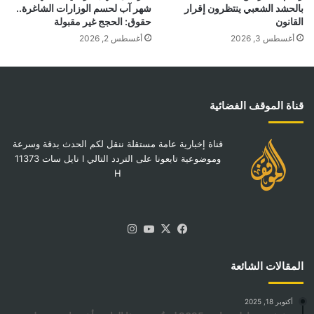
بالحشد الشعبي ينتظرون إقرار
شهر آب لحسم الوزارات الشاغرة..
القانون
حقوق: الحجج غير مقبولة
أغسطس 3, 2026
أغسطس 2, 2026
قناة الموقف الفضائية
قناة إخبارية عامة مستقلة ننقل لكم الحدث بدقة وسرعة
وموضوعية تابعونا على التردد التالي I نايل سات 11373
H
‫X
فيسبوك
‫YouTube
انستقرام
المقالات الشائعة
أكتوبر 18, 2025