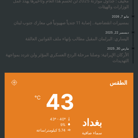
مخيف : جداول موازنة 2025 لن تُحسم هذا العام وتأخيرها يهدد عمل
الوزارات والهيئات
مايو 7, 2026
بمسيرات انقضاضية.. إصابة 11 جندياً صهيونياً في معارك جنوب لبنان
ديسمبر 22, 2025
اليساري: البرلمان المقبل مطالب بإنهاء ملف القوانين العالقة
مارس 30, 2025
الأركان الإيرانية: وصلنا مرحلة الردع العسكري المؤثر ولن نتردد بمواجهة
التهديدات
الطقس
43
℃
بغداد
43º - 40º
9%
5.74 كيلومتر/ساعة
سماء صافية