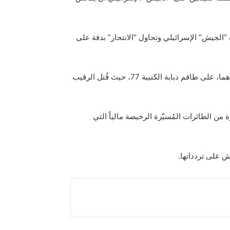
“الجيش” الإسرائيلي وتحاول “الانتحار” بدقة على
وذكرت أنّ 4 طائرات مسيرة اخترقت في منطقة الطيبة (جنوبي لبنان)، حيث تعمل الفرقة 36. اثنتان أصابتا هدفهما بدقة: إحداهما، على طاقم دبابة الكتيبة 77، حيث قُتل الرقيب
ن الطائرات المُسيّرة الرخيصة مالياً التي
ش على تردداتها.