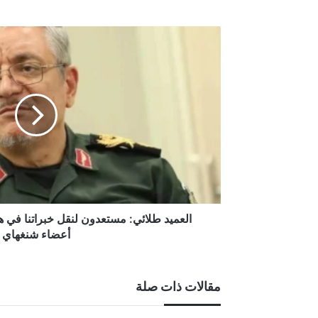
أغسطس 5, 2026
الأمم المتحدة: عودة أكثر من 800 ألف نازح إلى جنوب لبنان رغم استمرار الاعتداءات الإسرائيلية
العميد
طلائي:
مستعدون
لنقل
خبراتنا
في
هزيمة
الولايات
المتحدة
إلى
أعضاء
شنغهاي
العميد طلائي: مستعدون لنقل خبراتنا في هز
أعضاء شنغهاي
مقالات ذات صلة