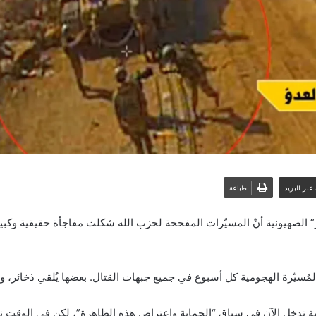
عبر البريد
طباعة
سؤول صهيوني أمني رفيع لــقناة ” آي 24 نيوز” الصهيونية أنّ المسيّرات المفخخة لحزب الله شكلت مفا
ّرة الهجومية كل أسبوع في جميع جبهات القتال. بعضها يُلقي ذخائر، وأخر
أمنية تدخل الآن في سباق “الحماية واعتراض هذه الظاهرة”، لكن في الوق