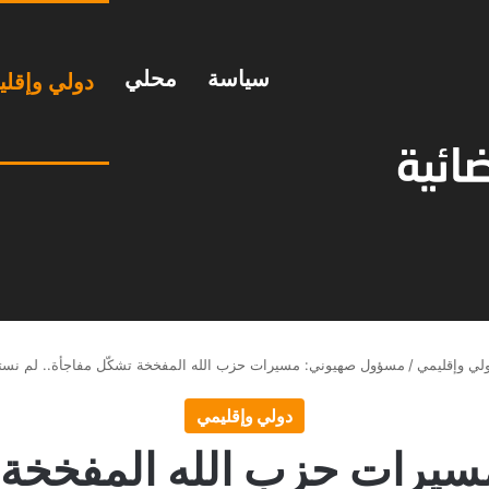
سياسة
محلي
دولي وإقل
لي وإقليمي
/
مسؤول صهيوني: مسيرات حزب الله المفخخة تشكّل مفاجأة.. لم نستعد
دولي وإقليمي
يرات حزب الله المفخخة تش