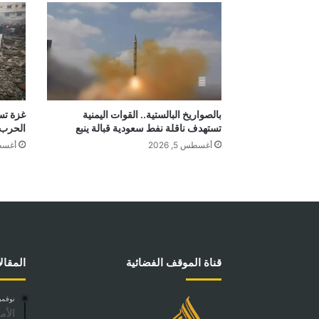
بالصواريخ البالستية.. القوات اليمنية
غزة تست
تستهدف ناقلة نفط سعودية قبالة ينبع
الحرب
أغسطس 5, 2026
أغسطس 4
قناة الموقف الفضائية
المقال
نوفمبر 18, 
الأم