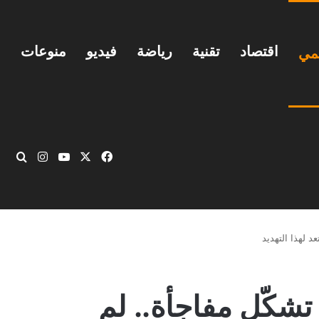
اقتصاد
تقنية
رياضة
فيديو
منوعات
يمي
‫X
فيسبوك
‫YouTube
انستقرام
بحث
 لهذا التهديد
كّل مفاجأة.. لم