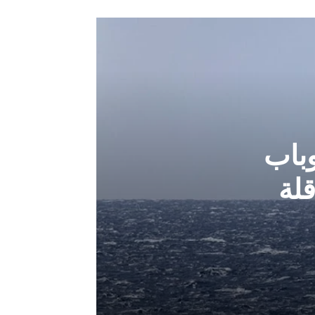
باب
لة