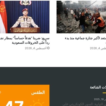
عد لأكبر جنازة جماعية منذ بدء
سريع: ضربنا “هدفاً حساساً” بمطار نج
رداً على الخروقات السعودية
, 2026
أغسطس 4, 2026
ات الشائعة
الطقس
2025
ن النيابية: السور الكونكريتي على