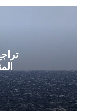
تراج
الم