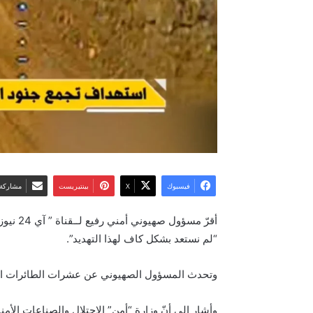
فيسبوك
‫X
بينتيريست
مشاركة 
أقرّ م
“لم نستعد بشكل كاف لهذا التهديد”.
وتحدث المسؤول الصهيوني عن عشرات الطائرات المُسي
وأشار إلى أنّ وزارة “أمن” الاحتلال والصناعات ال