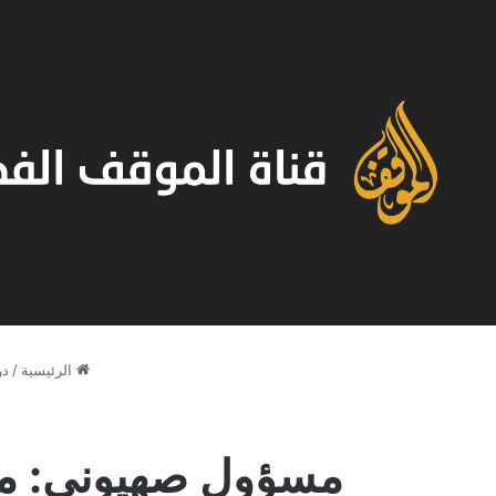
الرئيسية
/
دو
مسؤول صهيوني: مس