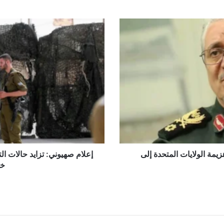
إعلام
صهيوني:
تزايد
حالات
التجسس
والاعتداء
الجنسي
في
"الجيش"
وتآكل
خطير
في
الانضباط
يمة الولايات المتحدة إلى
إعلام صهيوني: تزايد حالات 
خط