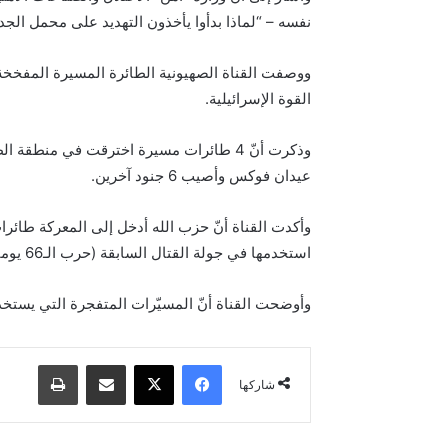
نفسه – “لماذا بدأوا يأخذون التهديد على محمل الج
ووصفت القناة الصهيونية الطائرة المسيرة المفخخة، 
القوة الإسرائيلية.
عيدان فوكس وأصيب 6 جنود آخرين.
وأكدت القناة أنّ حزب الله أدخل إلى المعركة طائرا
استخدمها في جولة القتال السابقة (حرب الـ66 يوماً عام 2024).
وأوضحت القناة أنّ المسيّرات المتفجرة التي يستخد
فيسبوك
‫X
مشاركة عبر البريد
طباعة
شاركها