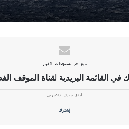
لمندب عقب استهداف اليمن ناقلة سعودية
لى الأمام سيقابل بتصعيد شامل.. و”الحصار بالحصار” أمر واقع
تابع اخر مستجدات الاخبار
ضات بين واشنطن وطهران
 في القائمة البريدية لقناة الموقف الفض
لتنظيمات الإرهابية