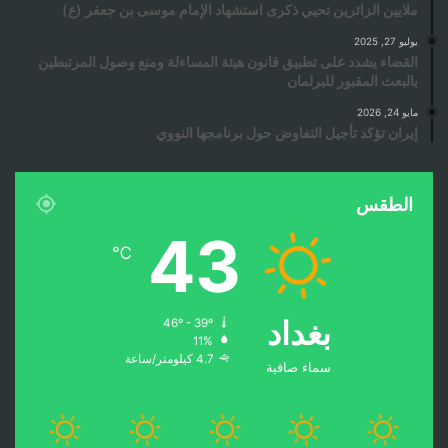
ملايين الزائرين تحيي ذكرى استشهاد الإمام موسى بن جعفر (ع)
يوليو 27, 2025
القضاء يشدد على تطبيق قانون هيئة المساءلة ومنع وصول المرتبطين
بالبعث المقبور للبرلمان
مايو 24, 2026
إيران تؤكد تأجيل التفاوض حول برنامجها النووي
الطقس
43
℃
بغداد
46º - 39º
11%
4.7 كيلومتر/ساعة
سماء صافية