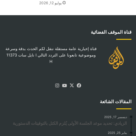
يوليو 12, 2026
قناة الموقف الفضائية
قناة إخبارية عامة مستقلة ننقل لكم الحدث بدقة وسرعة
وموضوعية تابعونا على التردد التالي I نايل سات 11373
H
‫X
فيسبوك
‫YouTube
انستقرام
المقالات الشائعة
ديسمبر 17, 2025
الزيادي: تحديد موعد الجلسة الأولى يُلزم الكتل بالتوقيتات الدستورية
يناير 25, 2025