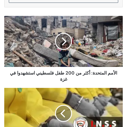
الأمم
المتحدة:
أكثر
من
200
طفل
فلسطيني
استشهدوا
في
غزة
الأمم المتحدة: أكثر من 200 طفل فلسطيني استشهدوا في
غزة
الأمن
الوطني:
القبض
على
تاجر
بحوزته
(5)