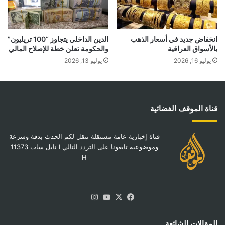
انخفاض جديد في أسعار الذهب
الدين الداخلي يتجاوز “100 تريليون”
بالأسواق العراقية
والحكومة تعلن خطة للإصلاح المالي
يوليو 16, 2026
يوليو 13, 2026
قناة الموقف الفضائية
قناة إخبارية عامة مستقلة ننقل لكم الحدث بدقة وسرعة
وموضوعية تابعونا على التردد التالي I نايل سات 11373
H
‫X
فيسبوك
‫YouTube
انستقرام
المقالات الشائعة