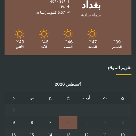
بغداد
40º - 39º
11%
5.57 كيلومتر/ساعة
سماء صافية
49
46
46
47
39
℃
℃
℃
℃
℃
الخميس
الجمعة
السبت
الأحد
الأثنين
تقويم الموقع
أغسطس 2026
ن
ث
أرب
خ
ج
س
د
2
1
9
8
7
6
5
4
3
16
15
14
13
12
11
10