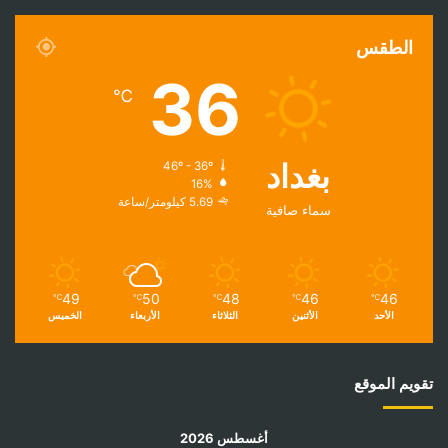
الطقس
36
℃
بغداد
46º - 36º
16%
5.69 كيلومتر/ساعة
سماء صافية
49
50
48
46
46
℃
℃
℃
℃
℃
الأحد
الأثنين
الثلاثاء
الأربعاء
الخميس
تقويم الموقع
أغسطس 2026