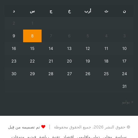
ن
ث
أرب
خ
ج
س
د
2
1
9
8
7
6
5
4
3
16
15
14
13
12
11
10
23
22
21
20
19
18
17
30
29
28
27
26
25
24
31
« يوليو
© حقوق النشر 2026، جميع الحقوق محفوظة |
تم تصميمه من قِبل
سياسة
محلي
دولي وإقليمي
اقتصاد
تقنية
رياضة
فيديو
منوعات