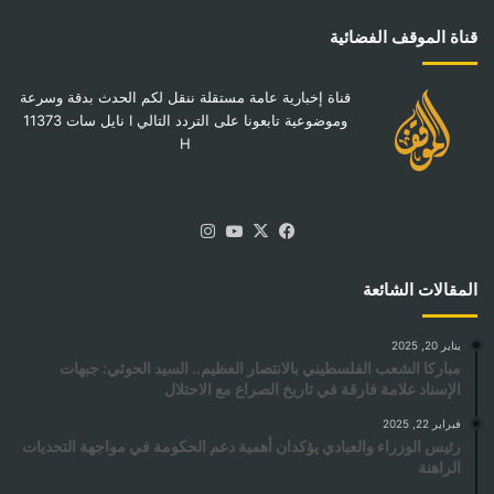
قناة الموقف الفضائية
قناة إخبارية عامة مستقلة ننقل لكم الحدث بدقة وسرعة
وموضوعية تابعونا على التردد التالي I نايل سات 11373
H
‫X
فيسبوك
‫YouTube
انستقرام
المقالات الشائعة
يناير 20, 2025
مباركا الشعب الفلسطيني بالانتصار العظيم.. السيد الحوثي: جبهات
الإسناد علامة فارقة في تاريخ الصراع مع الاحتلال
فبراير 22, 2025
رئيس الوزراء والعبادي يؤكدان أهمية دعم الحكومة في مواجهة التحديات
الراهنة