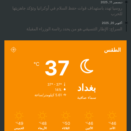
ديسمبر 11, 2025
روسيا تهدد باستهداف قوات حفظ السلام في أوكرانيا وتؤكد جاهزيتها
للحرب
أكتوبر 20, 2025
السراج: الإطار التنسيقي هو من يحدد رئاسة الوزراء المقبلة
الطقس
37
℃
بغداد
37º - 37º
14%
5.61 كيلومتر/ساعة
سماء صافية
49
48
50
46
46
℃
℃
℃
℃
℃
الأحد
الأثنين
الثلاثاء
الأربعاء
الخميس