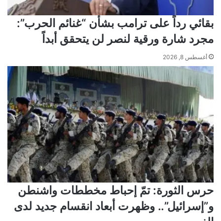
بقائي رداً على ترامب بشأن “غنائم الحرب”:
مجرد شارة ورقية لنصر لن يتحقق أبداً
أغسطس 8, 2026
حرس الثورة: تمّ إحباط مخططات واشنطن
و”إسرائيل”.. وظهرت أبعاد انقسام جديد لدى