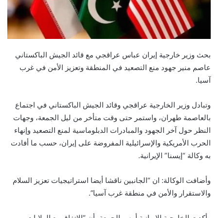
بحث وزير خارجية إيران عباس عراقجي مع قائد الجيش الباكستاني
عاصم منير جهود منع التصعيد في المنطقة وتعزيز الأمن في غرب
آسيا.
وتبادل وزير الخارجية عراقجي وقائد الجيش الباكستاني في اجتماع
بالعاصمة طهران، واستمر حتى وقت متأخر من ليل الجمعة، وجهات
النظر حول آخر الجهود والمبادرات الدبلوماسية لمنع التصعيد وإنهاء
الحرب الأمريكية والإسرائيلية المفروضة على إيران، حسب ما أفادت
به وكالة “إيسنا” الإيرانية.
وأضافت الوكالة: ان “الجانبين ناقشا أيضا استراتيجيات تعزيز السلام
والاستقرار والأمن في منطقة غرب آسيا”.
وأكدت الخارجية الإيرانية أمس الجمعة، أن “الاتفاق مع الولايات