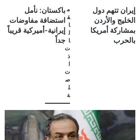
إيران
باكستان:
إيران تتهم دول
م
باكستان: نأمل
تتهم
نأمل
ق
الخليج والأردن
استضافة مفاوضات
دول
استضافة
ا
الخليج
مفاوضات
بمشاركة أمريكا
إيرانية-أميركية قريباً
ل
والأردن
إيرانية-
بالحرب
جداً
ا
بمشاركة
أميركية
أمريكا
ت
قريباً
بالحرب
جداً
ذ
ا
ت
ص
ل
ة