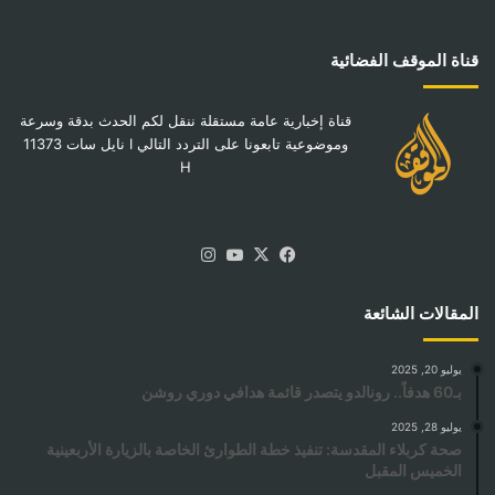
قناة الموقف الفضائية
قناة إخبارية عامة مستقلة ننقل لكم الحدث بدقة وسرعة
وموضوعية تابعونا على التردد التالي I نايل سات 11373
H
‫X
فيسبوك
‫YouTube
انستقرام
المقالات الشائعة
يوليو 20, 2025
بـ60 هدفاً.. رونالدو يتصدر قائمة هدافي دوري روشن
يوليو 28, 2025
صحة كربلاء المقدسة: تنفيذ خطة الطوارئ الخاصة بالزيارة الأربعينية
الخميس المقبل