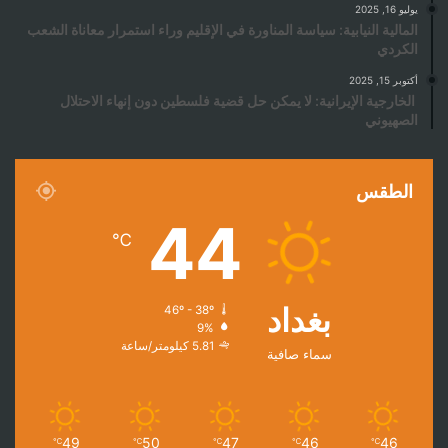
يوليو 16, 2025
المالية النيابية: سياسة المناورة في الإقليم وراء استمرار معاناة الشعب
الكردي
أكتوبر 15, 2025
الخارجية الإيرانية: لا يمكن حل قضية فلسطين دون إنهاء الاحتلال
الصهيوني
الطقس
44
℃
بغداد
46º - 38º
9%
5.81 كيلومتر/ساعة
سماء صافية
49
50
47
46
46
℃
℃
℃
℃
℃