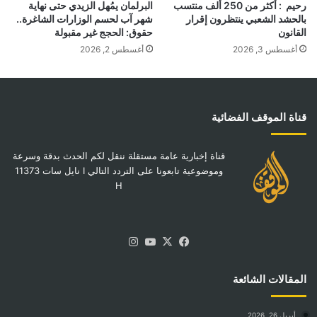
رحيم : أكثر من 250 ألف منتسب
البرلمان يمُهل الزيدي حتى نهاية
بالحشد الشعبي ينتظرون إقرار
شهر آب لحسم الوزارات الشاغرة..
القانون
حقوق: الحجج غير مقبولة
أغسطس 3, 2026
أغسطس 2, 2026
قناة الموقف الفضائية
قناة إخبارية عامة مستقلة ننقل لكم الحدث بدقة وسرعة
وموضوعية تابعونا على التردد التالي I نايل سات 11373
H
‫X
فيسبوك
‫YouTube
انستقرام
المقالات الشائعة
أبريل 26, 2026