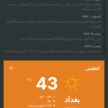
إيجئي: فشل العدو في الحرب يدفعه لمحاولات إثارة الانقسام.. ووحدة
الشعب أربكته
أغسطس 1, 2026
السراج: الظروف الراهنة تحتم تهيئة الأجواء والإسراع في حسم الكابينة
الوزارية
نوفمبر 10, 2024
وزير الداخلية يفتتح مركزي العلاج الطبيعي وصناعة الأطراف
سبتمبر 9, 2025
انصار الله يعلنون عن عملية نوعية بثلاث مسيرات داخل الأراضي المحتلة
الطقس
43
℃
بغداد
46º - 38º
9%
6.34 كيلومتر/ساعة
سماء صافية