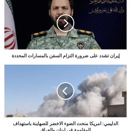
تشدد
على
ضرورة
التزام
السفن
بالمسارات
المحددة
إيران تشدد على ضرورة التزام السفن بالمسارات المحددة
الدليمي:
امريكا
منحت
الضوء
الاخضر
للصهاينة
باستهداف
المقاومة
في
لبنان
الدليمي: امريكا منحت الضوء الاخضر للصهاينة باستهداف
والعراق
المقاومة في لبنان والعراق