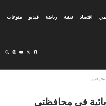
يمي
اقتصاد
تقنية
رياضة
فيديو
منوعات
‫X
فيسبوك
‫YouTube
انستقرام
بحث
صلاح الدين
بائية في محافظتي