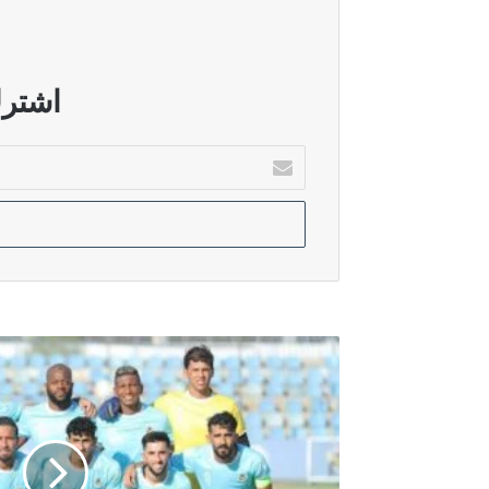
أغسطس 8, 2026
بدء حوارات مكثفة لحسم تسمية مرشح
اشترك
أدخل
بريدك
أغسطس 6, 2026
الإلكتروني
الدليمي: ضغوط امريكية وراء عرقلة اق
أغسطس 6, 2026
الاتحاد الوطني ينفي وجود تقارب مع ال
اليوم..
القوة
الجوية
يستهل
مشواره
الآسيوي
بلقاء