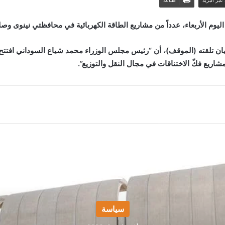
عبر البريد
طباعة
وم الأربعاء، عدداً من مشاريع الطاقة الكهربائية في محافظتي نينوى وصلا
ن تلقته (الموقف)، أن “رئيس مجلس الوزراء محمد شياع السوداني افتتح، ع
اريع فكّ الاختناقات في مجال النقل والتوزيع”.
أقرأ التالي
سياسة