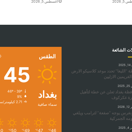
, 2026
أغسطس 5, 2026
ات الشائعة
الطقس
45
20
ة “الليغا” تحدد موعد كلاسيكو الارض
الغريمين الازليين
202
بغداد
ظة بغداد تعلن عن خطة لتأهيل
46º - 39º
9%
رة عكركوف
2.71 كيلومتر/ساعة
سماء صافية
2026
نغرس يوجه “صفعة” لترامب ويلغي
ه الجمركية
2025
50
50
49
47
46
℃
℃
℃
℃