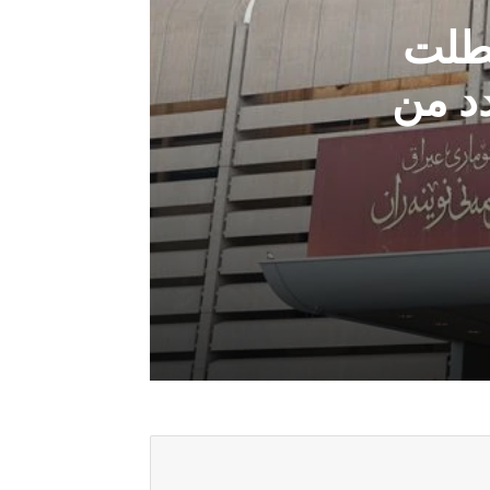
عطلت
د من