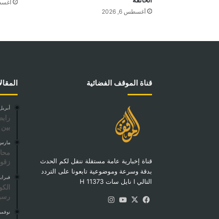
أغسطس 5
أغسطس 6, 2026
قناة الموقف الفضائية
المقال
أبريل 14, 25
رابط
بين 
مارس 25, 5
محاف
قناة إخبارية عامة مستقلة ننقل لكم الحدث
زقو
بدقة وسرعة وموضوعية تابعونا على التردد
فبراير 12, 
التالي I نايل سات 11373 H
الكو
رسوم
‫X
فيسبوك
‫YouTube
انستقرام
نوفمبر 4, 