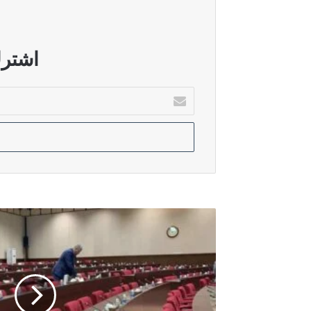
أغسطس 5, 2026
قطر: الاتصالات مستمرة لدعم المفاو
اشترك
أدخل
بريدك
أغسطس 5, 2026
الإلكتروني
الدرويش: سوريا تحولت إلى بيئة خصبة ل
أغسطس 5, 2026
الأمم المتحدة: عودة أكثر من 800 ألف نازح إلى جنوب لبنان رغم استمرار الاعتداءات الإسرائيلية
رئاسة
البرلمان
تعقد
اجتماعا
لمناقشة
حسم
انتخاب