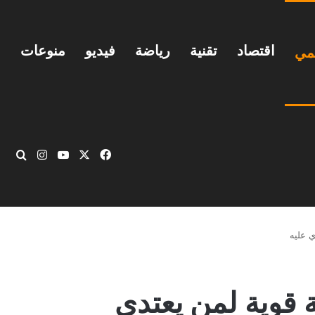
اقتصاد
تقنية
رياضة
فيديو
منوعات
يمي
‫X
فيسبوك
‫YouTube
انستقرام
بحث
ي عليه
 قوية لمن يعتدي