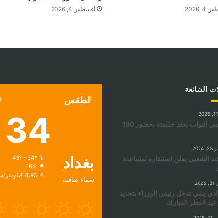
, 2026
أغسطس 4, 2026
ات الشائعة
الطقس
34
مجلس النواب يعقد جلسته بحضور 180
 2024
بغداد
د الشعبي يعلن استنفاره لمساعدة
46º - 34º
16%
4.93 كيلومتر/ساعة
سماء صافية
202
ادي ينفي تدخل رئيس الوزراء بتحديد
 عيد الفطر المبارك
 2025