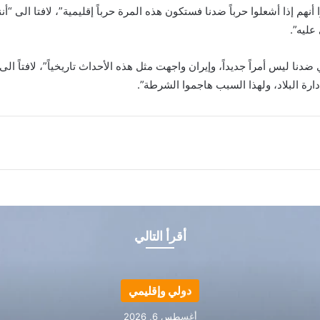
نهم إذا أشعلوا حرباً ضدنا فستكون هذه المرة حرباً إقليمية”، لافتا الى “أنن
عليه”.
 ليس أمراً جديداً، وإيران واجهت مثل هذه الأحداث تاريخياً”، لافتاً الى
رة البلاد، ولهذا السبب هاجموا الشرطة”.
أقرأ التالي
دولي وإقليمي
أغسطس 6, 2026