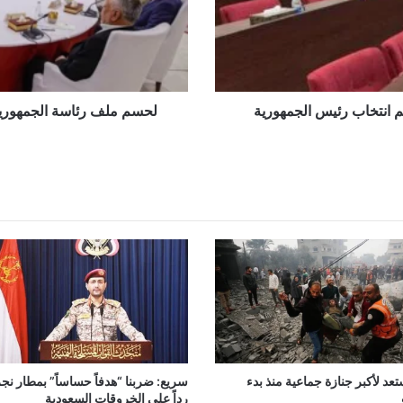
يجتمع
ببارزاني
في
أربيل
م انتخاب رئيس الجمهورية
لحسم ملف رئاسة الجمهورية.
عد لأكبر جنازة جماعية منذ بدء
سريع: ضربنا “هدفاً حساساً” بمطار نج
رداً على الخروقات السعودية