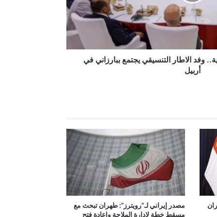
. وفد الاطار التنسيقي يجتمع ببارزاني في
أربيل
ران
مصدر إيراني لـ”رويترز”: طهران تبحث مع
مسقط خطة لإدارة الملاحة وإعادة فتح