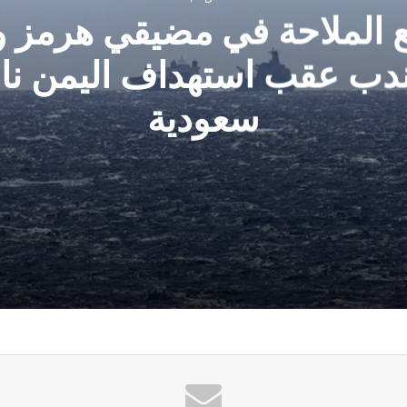
ع الملاحة في مضيقي هرمز و
ندب عقب استهداف اليمن ناق
سعودية
لمندب عقب استهداف اليمن ناقلة سعودية
لى الأمام سيقابل بتصعيد شامل.. و”الحصار بالحصار” أمر واقع