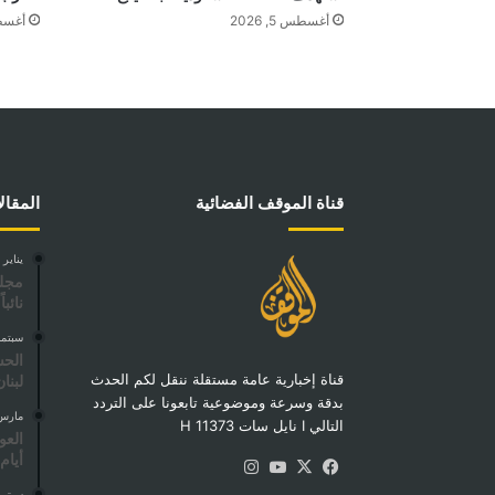
أغسطس 5, 2026
أغسطس 4
قناة الموقف الفضائية
المقال
يناير 11, 2026
نائباً
سبتمبر 23,
الحش
قناة إخبارية عامة مستقلة ننقل لكم الحدث
لبنان
بدقة وسرعة وموضوعية تابعونا على التردد
مارس 31, 5
التالي I نايل سات 11373 H
العو
أيام
‫X
فيسبوك
‫YouTube
انستقرام
سبتمبر 11,