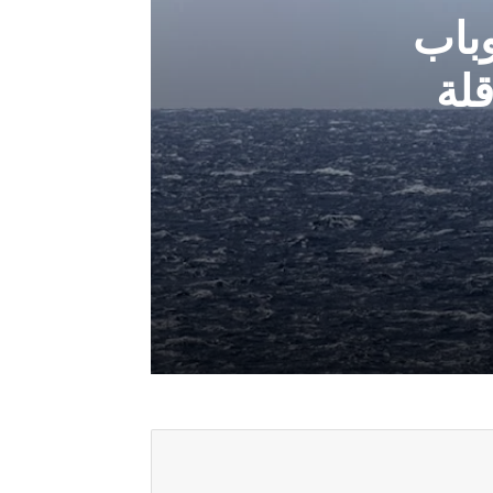
باب
لة