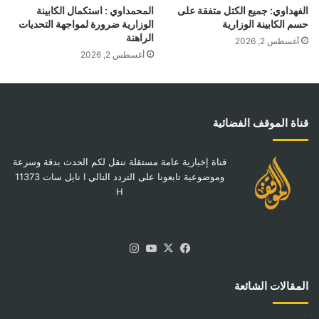
الفهداوي: جميع الكتل متفقة على
المحمداوي : استكمال الكابينة
حسم الكابينة الوزارية
الوزارية ضرورة لمواجهة التحديات
الراهنة
أغسطس 2, 2026
أغسطس 2, 2026
قناة الموقف الفضائية
قناة إخبارية عامة مستقلة ننقل لكم الحدث بدقة وسرعة
وموضوعية تابعونا على التردد التالي I نايل سات 11373
H
‫X
فيسبوك
‫YouTube
انستقرام
المقالات الشائعة