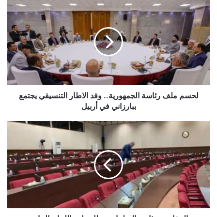
لحسم
ملف
رئاسة
الجمهورية..
وفد
الاطار
التنسيقي
يجتمع
ببارزاني
في
لحسم ملف رئاسة الجمهورية.. وفد الاطار التنسيقي يجتمع
أربيل
ببارزاني في أربيل
الخفاجي:
رئاسة
البرلمان
تعطل
ملف
اللجان
النيابية