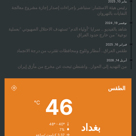
يناير 10, 2025
رئيس هيئة الاستثمار: سنباشر بإجراءات إصدار إجازة مشروع معالجة
النفايات بالنهروان
نوفمبر 19, 2024
شاهد بالفيديو .. سرايا “أولياء الدم” تستهدف الاحتلال الصهيوني “بعملية
نوعية” من خارج حدود العراق
فبراير 16, 2025
طقس العراق.. أمطار وثلوج ومحافظات تقترب من درجة الانجماد
أبريل 14, 2026
من التهديد إلى الحوار.. واشنطن تبحث عن مخرج من مأزق إيران
الطقس
46
℃
بغداد
48º - 40º
7%
3.37 كيلومتر/ساعة