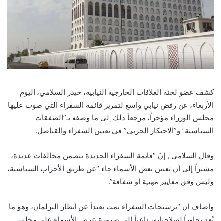
كشف عضو لجنة العلاقات الخارجية النيابية، حيدر السلامي، اليوم
الأربعاء، عن رفض نيابي واسع لتمرير قائمة السفراء التي صوت عليها
مجلس الوزراء مؤخراً، مرجعاً ذلك إلى ما وصفه بـ”الصفقات
السياسية” و”الاحتكار الحزبي” في تعيين السفراء والقناصل.
وقال السلامي , إنّ “قائمة السفراء الجديدة تتضمن مخالفات عديدة،
مشيراً إلى أن تعيين بعض الأسماء جاء “عن طريق الأحزاب السياسية،
وليس وفق معايير مهنية أو شفافة”.
وأضاف أن “ترشيحات السفراء تمت بعيداً عن أنظار البرلمان، وهو ما
يُعد تجاوزاً لصلاحياته، داعياً إلى ضرورة عرض الأسماء على مجلس