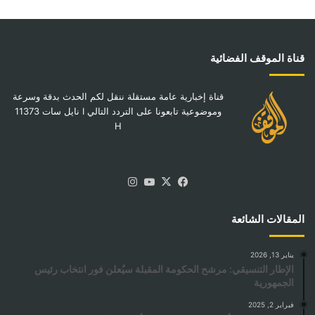
قناة الموقف الفضائية
قناة إخبارية عامة مستقلة ننقل لكم الحدث بدقة وسرعة
وموضوعية تابعونا على التردد التالي I نايل سات 11373
H
‫X
فيسبوك
‫YouTube
انستقرام
المقالات الشائعة
يناير 13, 2026
الإطار التنسيقي: مرشح الحكومة المقبلة سيُعلن فور انتخاب رئيس
الجمهورية
فبراير 2, 2025