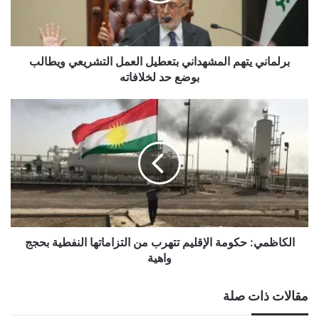
ويطالب
بوضع
حد
لخلافاته
برلماني يتهم المشهداني بتعطيل العمل التشريعي ويطالب
بوضع حد لخلافاته
الكاظمي:
حكومة
الإقليم
تتهرب
من
التزاماتها
النفطية
بحجج
واهية
الكاظمي: حكومة الإقليم تتهرب من التزاماتها النفطية بحجج
واهية
مقالات ذات صلة