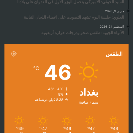
السيد الحوثي: الأميركي يتحمل الوزر الأول في العدوان على بلادنا
مارس 9, 2026
العلوي: جلسة اليوم تشهد التصويت على اعضاء اللجان النيابية
أغسطس 21, 2024
الأنواء الجوية: طقس صحو ودرجات حرارة أربعينية
الطقس
46
℃
بغداد
46º - 40º
8%
8.38 كيلومتر/ساعة
سماء صافية
49
47
46
47
46
℃
℃
℃
℃
℃