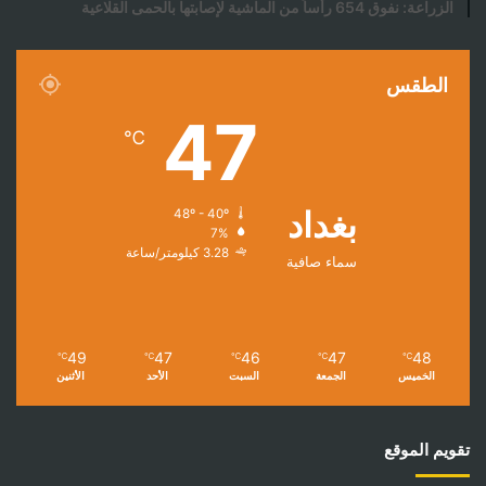
الزراعة: نفوق 654 رأساً من الماشية لإصابتها بالحمى القلاعية
الطقس
47
℃
بغداد
48º - 40º
7%
3.28 كيلومتر/ساعة
سماء صافية
49
47
46
47
48
℃
℃
℃
℃
℃
الخميس
الجمعة
السبت
الأحد
الأثنين
تقويم الموقع