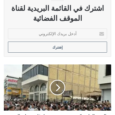
اشترك في القائمة البريدية لقناة
الموقف الفضائية
أدخل
بريدك
الإلكتروني
التربية
النيابية
تكشف
عن
مسودة
تعديل
قانون
وزارة
التربية