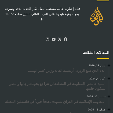
قناة إخبارية عامة مستقلة ننقل لكم الحدث بدقة وسرعة
وموضوعية تابعونا على التردد التالي I نايل سات 11373
H
‫X
فيسبوك
‫YouTube
انستقرام
المقالات الشائعة
أبريل 15, 2026
الدم الذي صنع الردع… أربعينية القائد وزمن كسر الهيمنة
أكتوبر 4, 2024
السيد خامنئي: المقاومة في المنطقة لن تتراجع بشهادة رجالها والنصر
سيكون حليفها
سبتمبر 22, 2024
المقاومة الإسلامية في العراق تستهدف هدفاً حيوياً في فلسطين المحتلة
فبراير 18, 2025