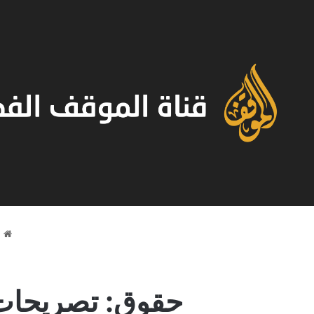
ا
حقوق: تصريحات 