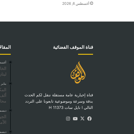
أغسطس 6, 2026
قناة الموقف الفضائية
المقال
أغسطس 26
الخا
لبنان
يناير 27, 2025
قناة إخبارية عامة مستقلة ننقل لكم الحدث
ألف
محاف
بدقة وسرعة وموضوعية تابعونا على التردد
التالي I نايل سات 11373 H
ديسمبر 7,
الجي
‫X
فيسبوك
‫YouTube
انستقرام
الأم
ديسمبر 29,