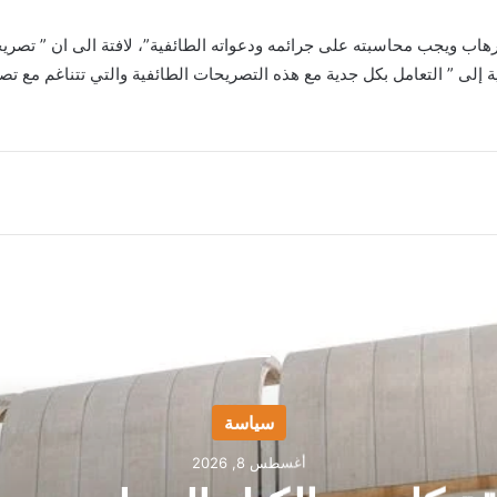
هاب ويجب محاسبته على جرائمه ودعواته الطائفية”، لافتة الى ان ” تصري
لى ” التعامل بكل جدية مع هذه التصريحات الطائفية والتي تتناغم مع تصر
أقرأ التالي
سياسة
أغسطس 8, 2026