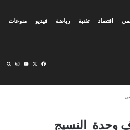
يمي
اقتصاد
تقنية
رياضة
فيديو
منوعات
‫X
فيسبوك
‫YouTube
انستقرام
بحث
قي
ف وحدة النسيج