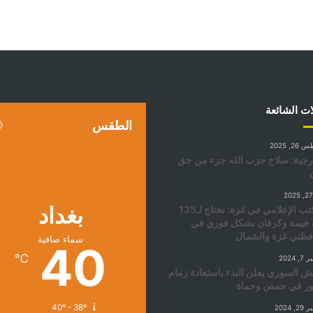
ات الشائعة
الطقس
, 2025
رجية: سلاح حزب الله جزء من حق
بغداد
المكتب الإعلامي في غزة: نحتاج لـ135
 خيمة وكرفان بشكل فوري في
ظتي غزة والشمال
سماء صافية
40
℃
 2024
ش السوري يعلن البدء باستعادة زمام
ور في حمص وحماة
40º - 38º
 2024