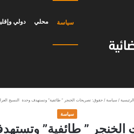
محلي
دولي وإقل
سياسة
لرئيسية
/
سياسة
/
حقوق: تصريحات الخنجر ” طائفية” وتستهدف وحدة النسيج العرا
سياسة
الخنجر ” طائفية” وتستهد