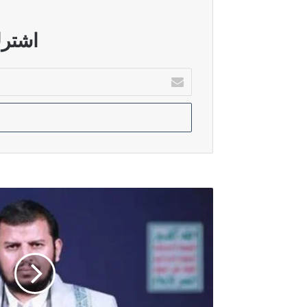
أغسطس 8, 2026
بدء حوارات مكثفة لحسم تسمية مرشح
اشترك
أدخل
بريدك
أغسطس 6, 2026
الإلكتروني
الدليمي: ضغوط امريكية وراء عرقلة اق
أغسطس 6, 2026
الاتحاد الوطني ينفي وجود تقارب مع ال
السيد
الحوثي:
العدو
الإسرائيلي
وبشراكة
أمريكية
يواصلون
جريمة