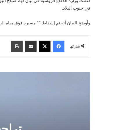
في جنوب البلاد.
وأوضح البيان أنه تم إسقاط 11 مسيرة فوق مياه البحر الأسود و 4 فوق بحر آزوف، و10 مسيرات في إقليم كراسنودار، و4 مسيرات فوق أراضي كل من جمهوريتي القرم وأديغيا.
فيسبوك
‫X
مشاركة عبر البريد
طباعة
شاركها
تراج