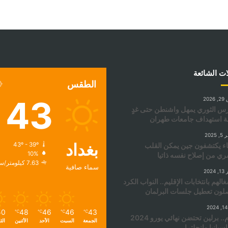
ات الشائعة
الطقس
43
202
س الثوري يمهل واشنطن حتى غدٍ
نة استهداف جامعات طهران
2025
بغداد
ء يكتشفون جين يمكن القلب
43º - 39º
10%
ري من إصلاح نفسه ذاتيا
7.63 كيلومتر/ساعة
سماء صافية
202
غالهم بانتخابات الإقليم.. النواب الكرد
لون تعطيل جلسات البرلمان
50
48
46
46
43
℃
℃
℃
℃
اليوم.. برلين تحتضن نهائي يورو 2024
الجمعة
السبت
الأحد
الأثنين
الث
إسبانيا وإنجلترا