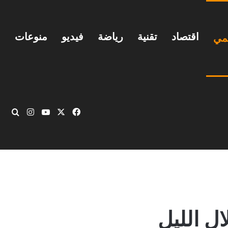
اقتصاد
تقنية
رياضة
فيديو
منوعات
يمي
‫X
فيسبوك
‫YouTube
انستقرام
بحث