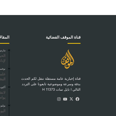
قناة الموقف الفضائية
المقال
مارس 29, 6
الحر
لإدا
نوفمبر 5, 
علما
قناة إخبارية عامة مستقلة ننقل لكم الحدث
البش
بدقة وسرعة وموضوعية تابعونا على التردد
أكتوبر 13, 4
التالي I نايل سات 11373 H
لانش
يواص
‫X
فيسبوك
‫YouTube
انستقرام
يوليو 14, 2024
بين 