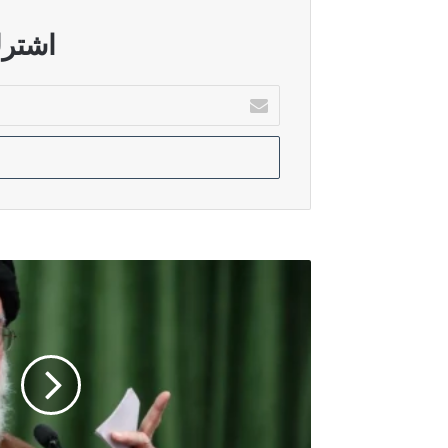
أغسطس 5, 2026
قطر: الاتصالات مستمرة لدعم المفاو
اشترك
أدخل
بريدك
أغسطس 5, 2026
الإلكتروني
الدرويش: سوريا تحولت إلى بيئة خصبة ل
أغسطس 5, 2026
الأمم المتحدة: عودة أكثر من 800 ألف نازح إلى جنوب لبنان رغم استمرار الاعتداءات الإسرائيلية
السيد
الخامنئي:
إيران
لن
تتسامح
مع
المرتزقة
والمخربين
الذين