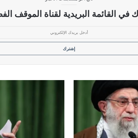
ضات بين واشنطن وطهران
 في القائمة البريدية لقناة الموقف الفض
لتنظيمات الإرهابية
السيد
الخامنئي:
على
الإيرانيين
الحفاظ
على
وحدتهم
من
أجل