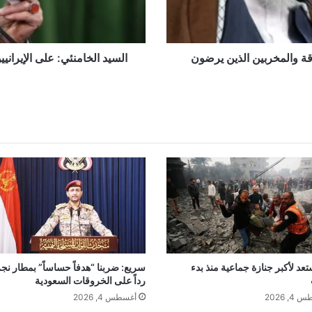
الانتصار
على
الأعداء
زقة والمخربين الذين يرضون
السيد الخامنئي: على الإيران
عد لأكبر جنازة جماعية منذ بدء
سريع: ضربنا “هدفاً حساساً” بمطار نج
رداً على الخروقات السعودية
, 2026
أغسطس 4, 2026