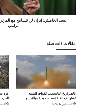
يرضون
ترامب
السيد الخامنئي: إيران لن تتسامح مع المرت
ترامب
مقالات ذات صلة
بالصواريخ البالستية.. القوات اليمنية
غزة تست
تستهدف ناقلة نفط سعودية قبالة ينبع
الحرب
أغسطس 5, 2026
أغسطس 4