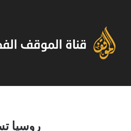
روسيا تسقط 59 مسيرة أوكر