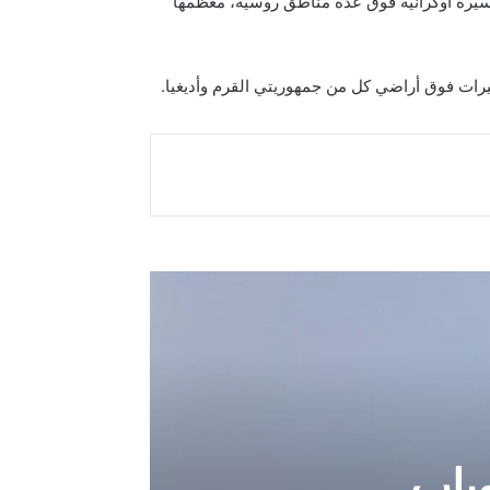
ة في بيان لها، صباح اليوم السبت، أن وسائط الدفاع الجوي المناوبة اعترضت ودمرت 59 طائرة مسيرة أوكرانية فوق عدة مناطق روسية، معظمها
باب