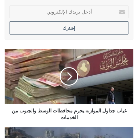
أدخل
بريدك
الإلكتروني
غياب
جداول
الموازنة
يحرم
محافظات
الوسط
والجنوب
من
الخدمات
غياب جداول الموازنة يحرم محافظات الوسط والجنوب من
الخدمات
العفو
الدولية: