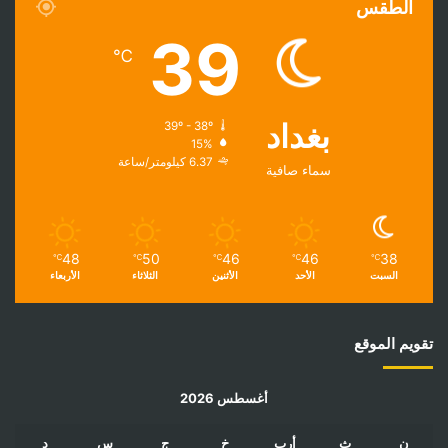
الطقس
39
℃
بغداد
39º - 38º
15%
6.37 كيلومتر/ساعة
سماء صافية
48
50
46
46
38
℃
℃
℃
℃
℃
السبت
الأحد
الأثنين
الثلاثاء
الأربعاء
تقويم الموقع
أغسطس 2026
ن
ث
أرب
خ
ج
س
د