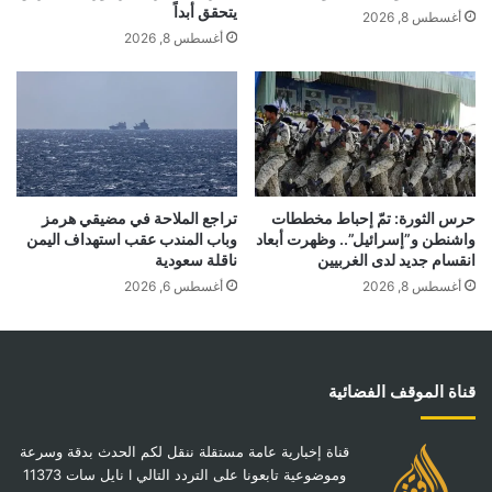
يتحقق أبداً
أغسطس 8, 2026
أغسطس 8, 2026
حرس الثورة: تمّ إحباط مخططات
تراجع الملاحة في مضيقي هرمز
واشنطن و”إسرائيل”.. وظهرت أبعاد
وباب المندب عقب استهداف اليمن
انقسام جديد لدى الغربيين
ناقلة سعودية
أغسطس 8, 2026
أغسطس 6, 2026
قناة الموقف الفضائية
قناة إخبارية عامة مستقلة ننقل لكم الحدث بدقة وسرعة
وموضوعية تابعونا على التردد التالي I نايل سات 11373