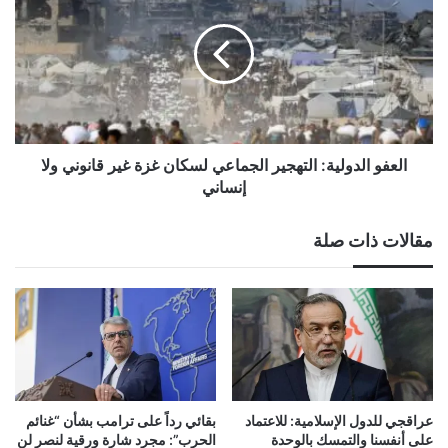
التهجير
الجماعي
لسكان
غزة
غير
قانوني
ولا
إنساني
العفو الدولية: التهجير الجماعي لسكان غزة غير قانوني ولا
إنساني
مقالات ذات صلة
عراقجي للدول الإسلامية: للاعتماد
بقائي رداً على ترامب بشأن “غنائم
على أنفسنا والتمسك بالوحدة
الحرب”: مجرد شارة ورقية لنصر لن