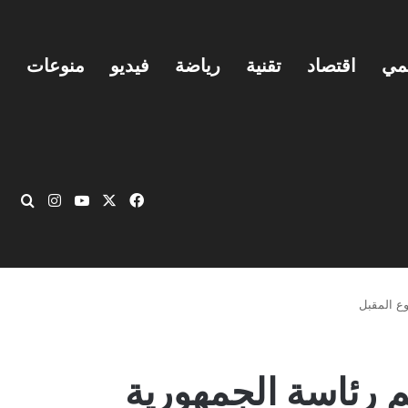
يمي
اقتصاد
تقنية
رياضة
فيديو
منوعات
‫X
فيسبوك
‫YouTube
انستقرام
بحث
ع المقبل
 رئاسة الجمهورية