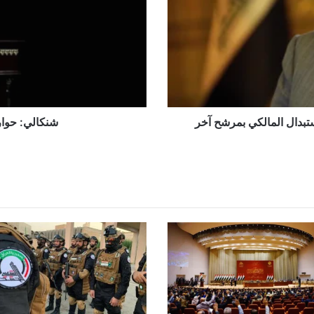
استبدال المالكي بمرشح آخر
شنكالي: حوار