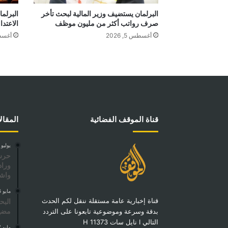
البرلمان يستضيف وزير المالية لبحث تأخر
البرلم
صرف رواتب أكثر من مليون موظف
الاعتدا
أغسطس 5, 2026
أغسطس 4
قناة الموقف الفضائية
المقال
يوليو 21, 2026
حرس 
وراد
واشت
مايو 6, 2026
قناة إخبارية عامة مستقلة ننقل لكم الحدث
البح
مضيق
بدقة وسرعة وموضوعية تابعونا على التردد
التالي I نايل سات 11373 H
مايو 17, 2025