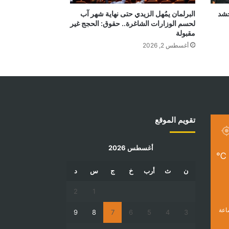
بالحشد
البرلمان يمُهل الزيدي حتى نهاية شهر آب
لحسم الوزارات الشاغرة.. حقوق: الحجج غير
مقبولة
أغسطس 2, 2026
تقويم الموقع
أغسطس 2026
℃
ن
ث
أرب
خ
ج
س
د
2
1
9
8
7
6
5
4
3