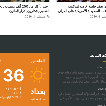
ان يعقد جلسة خاصة لمناقشة
رحيم : أكثر من 250 ألف منتسب 
ءات السعودية الأمريكية على العراق
الشعبي ينتظرون إقرار القانون
, 2026
أغسطس 3, 2026
ات الشائعة
الطقس
36
الثورة: تدمير منظومات دفاع جوي
ارات أميركية بالبحرين والكويت..
عال ناقلتي نفط مخالفتين بهرمز
بغداد
46º - 36º
14%
رية الإيرانية تؤكد استقرار العمل في
5.33 كيلومتر/ساعة
 هرمز بعد زوال التهديد الأمريكي
سماء صافية