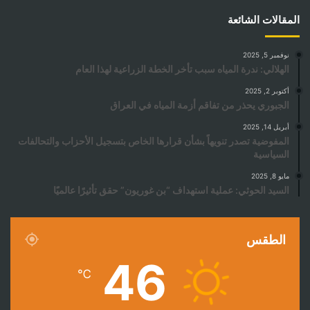
المقالات الشائعة
نوفمبر 5, 2025
الهلالي: ندرة المياه سبب تأخر الخطة الزراعية لهذا العام
أكتوبر 2, 2025
الجبوري يحذر من تفاقم أزمة المياه في العراق
أبريل 14, 2025
المفوضية تصدر تنويهاً بشأن قرارها الخاص بتسجيل الأحزاب والتحالفات
السياسية
مايو 8, 2025
السيد الحوثي: عملية استهداف “بن غوريون” حقق تأثيرًا عالميًا
الطقس
46
℃