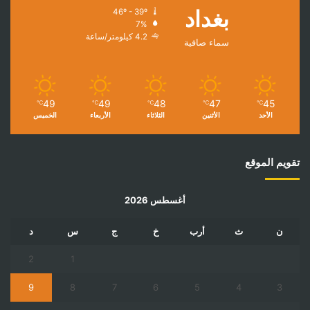
بغداد
46º - 39º
7%
4.2 كيلومتر/ساعة
سماء صافية
49
49
48
47
45
℃
℃
℃
℃
℃
الأحد
الأثنين
الثلاثاء
الأربعاء
الخميس
تقويم الموقع
أغسطس 2026
ن
ث
أرب
خ
ج
س
د
2
1
9
8
7
6
5
4
3