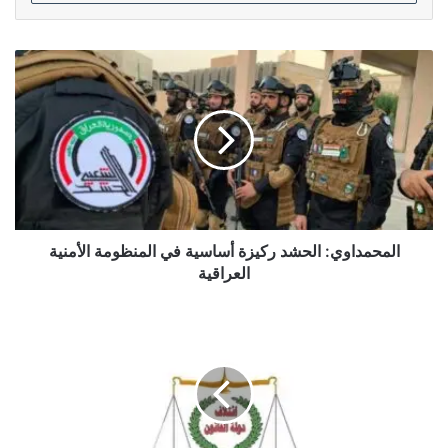
المحمداوي:
الحشد
ركيزة
أساسية
في
المنظومة
الأمنية
العراقية
المحمداوي: الحشد ركيزة أساسية في المنظومة الأمنية
العراقية
دولة
القانون:
التصويت
على
الحقائب
الشاغرة
قد