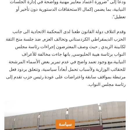
ودعا إلى “ضرورة اعتماد معايير مهنية وواضحة في إدارة الجلسات
النيابية، بما يضمن إكمال الاستحقاقات الدستورية دون تأخير أو
تعطيل”.
وقدم ائتلاف دولة القانون طعنا لدى المحكمة الاتحادية الى جانب
الحزب الديمقراطي الكردستاني وتحالف العزم, ضد جلسة منح الثقة
لكابينة الزيدي , حيث وصف المعترضون إجراءات رئاسة مجلس
النواب برئاسة هيبة الحلبوسي, بانها جاءت مخالفة للأعراف
النيابية،مع وجود تعمد واضح في عدم تمرير بعض الأسماء المرشحة
للحقائب الوزارية ولأسباب تحمل أبعاداً سياسية، وتتعلق بردود فعل
مرتبطة بمواقف سابقة واعتراضات على عودة رئيس حزب تقدم إلى
رئاسة مجلس النواب.
سياسة