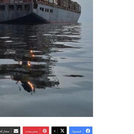
فيسبوك
‫X
بينتيريست
مشاركة 