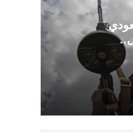
عودي
..