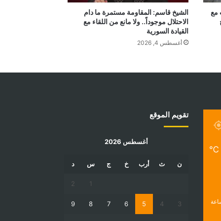
 مع
الشيخ قاسم: المقاومة مستمرة ما دام
الاحتلال موجوداً.. ولا مانع من اللقاء مع
القيادة السورية
أغسطس 4, 2026
تقويم الموقع
أغسطس 2026
℃
ن
ث
أرب
خ
ج
س
د
2
1
9
8
7
6
5
4
3