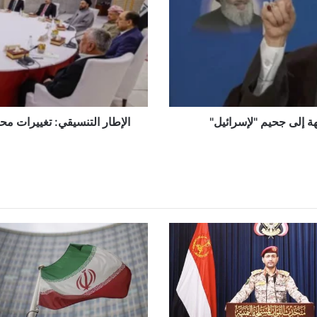
توزيع
الحقائب
ولا
مساس
بالخريطة
العامة
 إلى جحيم "لإسرائيل"
الإطار التنسيقي: تغييرات م