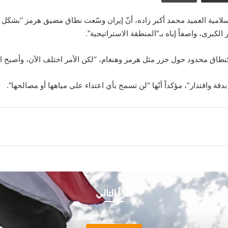
إسلامية العميد محمد أكبر زاده، أنّ إيران وسّعت نطاق مضيق هرمز “بش
برى، واصفاً إياه بـ”المنطقة الاستراتيجية”.
 كنطاق محدود حول جزر مثل هرمز وهنغام، “لكن الأمر اختلف الآن، وأصبح 
ة واقتدار”، مؤكداً أنّها “لن تسمح بأي اعتداء على مياهها أو مصالحها”.
أقرأ التالي