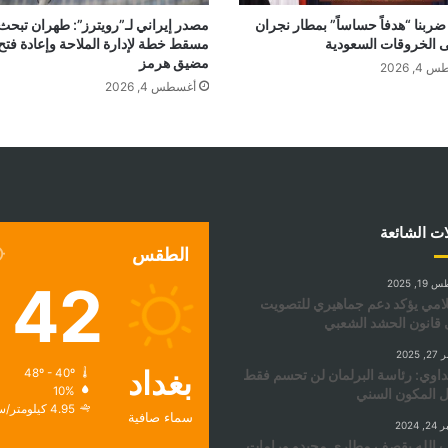
ضربنا “هدفاً حساساً” بمطار نجران
مصدر إيراني لـ”رويترز”: طهران تبحث
لى الخروقات السعودية
مسقط خطة لإدارة الملاحة وإعادة فتح
مضيق هرمز
, 2026
أغسطس 4, 2026
ات الشائعة
الطقس
42
, 2025
امي يؤكد دعم جماهيري للتصويت
قانون الحشد الشعبي
2025
بغداد
داوي: رئاسة البرلمان لن تحسم فقط
48º - 40º
10%
 المكون السني
4.95 كيلومتر/ساعة
سماء صافية
 2024
الله يقصف مطاري مجيدو ورامات