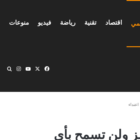
اقتصاد
تقنية
رياضة
فيديو
منوعات
يمي
‫X
فيسبوك
‫YouTube
انستقرام
بحث
عتداء
ز ولن تسمح بأي