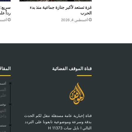
غزة تستعد لأكبر جنازة جماعية منذ بدء
سريع: 
الحرب
رداً ع
أغسطس 4, 2026
أغسطس 4
قناة الموقف الفضائية
المقال
أغسطس 19
السل
على 
نوفمبر 27, 
الفه
قناة إخبارية عامة مستقلة ننقل لكم الحدث
داخل
بدقة وسرعة وموضوعية تابعونا على التردد
سبتمبر 24,
التالي I نايل سات 11373 H
حزب 