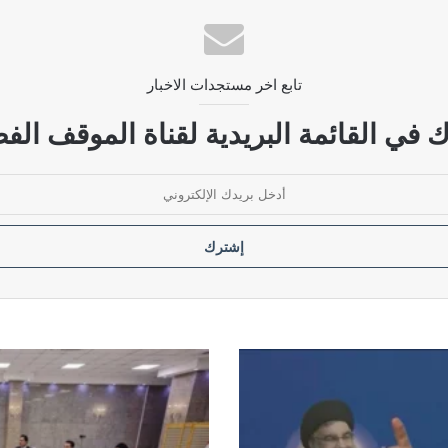
ضات بين واشنطن وطهران
تابع اخر مستجدات الاخبار
لتنظيمات الإرهابية
 في القائمة البريدية لقناة الموقف الفض
ستهدف ناقلة نفط سعودية قبالة ينبع
الإطار
التنسيقي:
تغييرات
محدودة
في