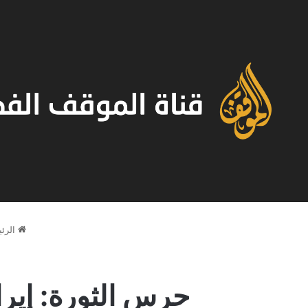
الرئي
حرس الثورة: إير