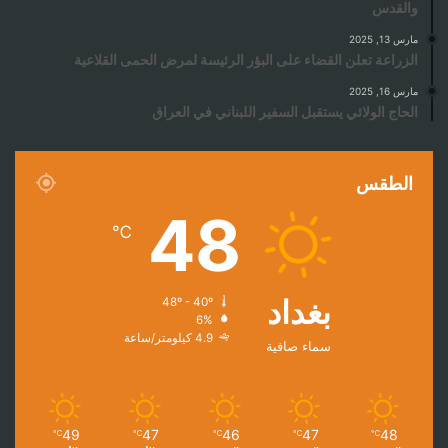
والقدس
مارس 13, 2025
الزراعة تعلن القضاء على البؤر الرئيسة لمرض الحمى القلاعية
مارس 16, 2025
الحاج الولائي يستقبل السفير اللبناني في العراق
الطقس
48
℃
بغداد
48º - 40º
6%
4.9 كيلومتر/ساعة
سماء صافية
49
47
46
47
48
℃
℃
℃
℃
℃