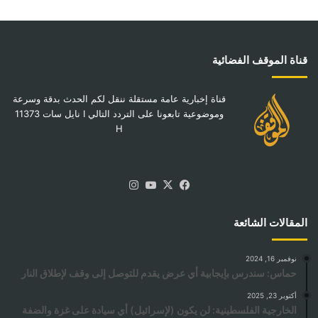
قناة الموقف الفضائية
قناة إخبارية عامة مستقلة ننقل لكم الحدث بدقة وسرعة
وموضوعية تابعونا على التردد التالي I نايل سات 11373
H
‫X
فيسبوك
‫YouTube
انستقرام
المقالات الشائعة
نوفمبر 16, 2024
حماس: سندرس بإيجابية أي عرض يقدم للتوصل إلى وقف لإطلاق النار
أكتوبر 23, 2025
الخارجية الفلسطينية: لن يكون (لإسرائيل) أي سيادة على غزة والضفة